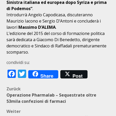
Sinistra italiana ed europea dopo
Syriza e prima
di Podemos”
.
Introdurrà Angelo Capodicasa, discuteranno
Maurizio Iacono e Sergio D’Antoni e concluderà i
lavori
Massimo D’ALEMA
.
L’edizione del 2015 del corso di formazione politica
sarà dedicata a Giacomo Di Benedetto, dirigente
democratico e Sindaco di Raffadali prematuramente
scomparso.
condividi su:
Facebook
Twitter
Share
Post
Beitragsnavigation
Zurück
Operazione Pharmalab – Sequestrate oltre
53mila confezioni di farmaci
Weiter