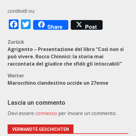
condividi su:
Facebook
Twitter
Share
Post
Beitragsnavigation
Zurück
Agrigento – Presentazione del libro “Così non si
può vivere. Rocco Chinnici: la storia mai
raccontata del giudice che sfidò gli intoccabili”
Weiter
Marocchino clandestino uccide un 27enne
Lascia un commento
Devi essere
connesso
per inviare un commento.
VERWANDTE GESCHICHTEN