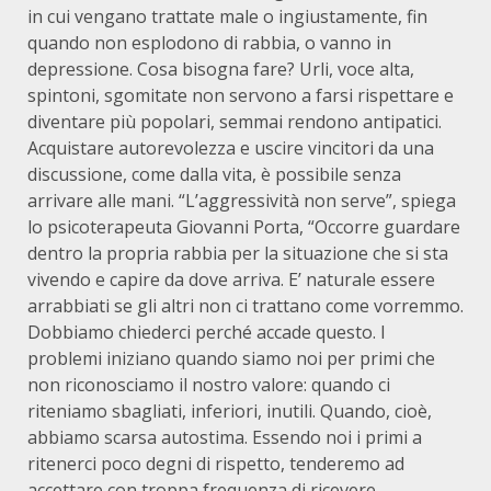
in cui vengano trattate male o ingiustamente, fin
quando non esplodono di rabbia, o vanno in
depressione. Cosa bisogna fare? Urli, voce alta,
spintoni, sgomitate non servono a farsi rispettare e
diventare più popolari, semmai rendono antipatici.
Acquistare autorevolezza e uscire vincitori da una
discussione, come dalla vita, è possibile senza
arrivare alle mani. “L’aggressività non serve”, spiega
lo psicoterapeuta Giovanni Porta, “Occorre guardare
dentro la propria rabbia per la situazione che si sta
vivendo e capire da dove arriva. E’ naturale essere
arrabbiati se gli altri non ci trattano come vorremmo.
Dobbiamo chiederci perché accade questo. I
problemi iniziano quando siamo noi per primi che
non riconosciamo il nostro valore: quando ci
riteniamo sbagliati, inferiori, inutili. Quando, cioè,
abbiamo scarsa autostima. Essendo noi i primi a
ritenerci poco degni di rispetto, tenderemo ad
accettare con troppa frequenza di ricevere