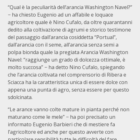
“Qual è la peculiarità dell’arancia Washington Navel?”
− ha chiesto Eugenio ad un affabile e loquace
agricoltore quale è Nino Cufalo, da oltre quarantanni
dedito alla coltivazione di agrumi e storico testimone
del passaggio dall’arancia cosiddetta “Portual”,
dall’arancia con il seme, all’arancia senza semi a
polpa bionda quale la pregiata Arancia Washington
Navel: “raggiunge un grado di dolcezza ottimale, è
molto succosa” − ha detto Nino Cufalo, spiegando
che l’arancia coltivata nel comprensorio di Ribera e
Sciacca ha la caratteristica unica di essere dolce con
appena una punta di agro, senza essere per questo
sdolcinata.
“Le arance vanno colte mature in pianta perché non
maturano come le mele” − ha poi precisato un
informato Eugenio Barbieri che di mestiere fa
l’agricoltore ed anche per questo avverte con
particolare sensibilità tutte le difficoltà del fare