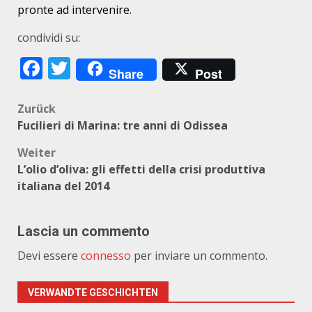
pronte ad intervenire.
condividi su:
Facebook
Twitter
Share
Post
Beitragsnavigation
Zurück
Fucilieri di Marina: tre anni di Odissea
Weiter
L’olio d’oliva: gli effetti della crisi produttiva
italiana del 2014
Lascia un commento
Devi essere
connesso
per inviare un commento.
VERWANDTE GESCHICHTEN