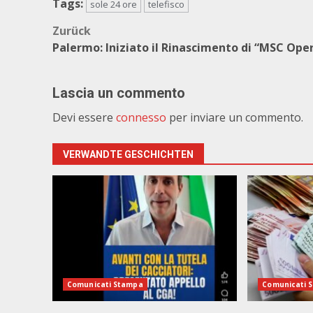
Tags:
sole 24 ore
telefisco
Beitragsnavigation
Zurück
Palermo: Iniziato il Rinascimento di “MSC Ope
Lascia un commento
Devi essere
connesso
per inviare un commento.
VERWANDTE GESCHICHTEN
Comunicati Stampa
Comunicati 