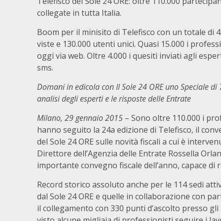
Telefisco del Sole 24 ORE: oltre 110.000 partecipan
collegate in tutta Italia.
Boom per il minisito di Telefisco con un totale di
viste e 130.000 utenti unici. Quasi 15.000 i professi
oggi via web. Oltre 4.000 i quesiti inviati agli esper
sms.
Domani in edicola con Il Sole 24 ORE uno Speciale di 
analisi degli esperti e le risposte delle Entrate
Milano, 29 gennaio 2015
– Sono oltre 110.000 i pro
hanno seguito la 24a edizione di Telefisco, il co
del Sole 24 ORE sulle novità fiscali a cui è interven
Direttore dell’Agenzia delle Entrate Rossella Orl
importante convegno fiscale dell’anno, capace di rac
Record storico assoluto anche per le 114 sedi attiv
dal Sole 24 ORE e quelle in collaborazione con part
il collegamento con 330 punti d’ascolto presso gli 
visto alcune migliaia di professionisti seguire i lav