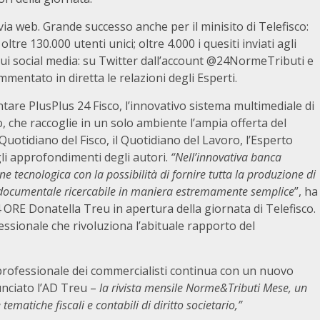
 via web. Grande successo anche per il minisito di Telefisco:
ltre 130.000 utenti unici; oltre 4.000 i quesiti inviati agli
 sui social media: su Twitter dall’account @24NormeTributi e
mentato in diretta le relazioni degli Esperti.
tare PlusPlus 24 Fisco, l’innovativo sistema multimediale di
, che raccoglie in un solo ambiente l’ampia offerta del
 Quotidiano del Fisco, il Quotidiano del Lavoro, l’Esperto
 gli approfondimenti degli autori.
“Nell’innovativa banca
 tecnologica con la possibilità di fornire tutta la produzione di
o documentale ricercabile in maniera estremamente semplice
”, ha
ORE Donatella Treu in apertura della giornata di Telefisco.
sionale che rivoluziona l’abituale rapporto del
rofessionale dei commercialisti continua con un nuovo
nciato l’AD Treu –
la rivista mensile Norme&Tributi Mese, un
ematiche fiscali e contabili di diritto societario,”