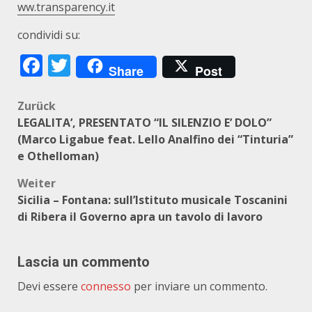
ww.transparency.it
condividi su:
Facebook
Twitter
Share
Post
Beitragsnavigation
Zurück
LEGALITA’, PRESENTATO “IL SILENZIO E’ DOLO”
(Marco Ligabue feat. Lello Analfino dei “Tinturia”
e Othelloman)
Weiter
Sicilia – Fontana: sull’Istituto musicale Toscanini
di Ribera il Governo apra un tavolo di lavoro
Lascia un commento
Devi essere
connesso
per inviare un commento.