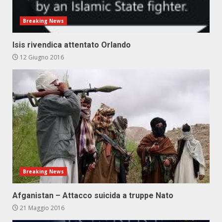
Breaking News
Isis rivendica attentato Orlando
12 Giugno 2016
Breaking News
Afganistan – Attacco suicida a truppe Nato
21 Maggio 2016