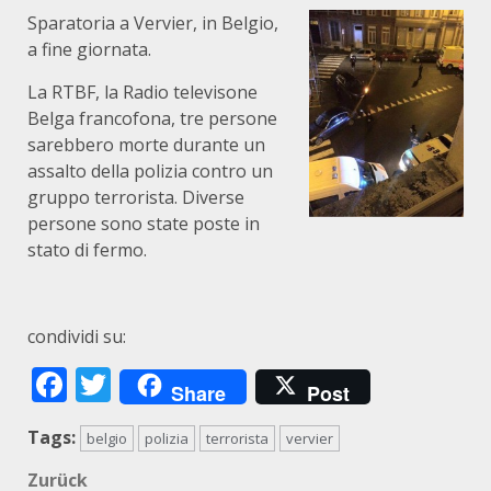
Sparatoria a Vervier, in Belgio,
a fine giornata.
La RTBF, la Radio televisone
Belga francofona, tre persone
sarebbero morte durante un
assalto della polizia contro un
gruppo terrorista. Diverse
persone sono state poste in
stato di fermo.
condividi su:
Facebook
Twitter
Share
Post
Tags:
belgio
polizia
terrorista
vervier
Beitragsnavigation
Zurück