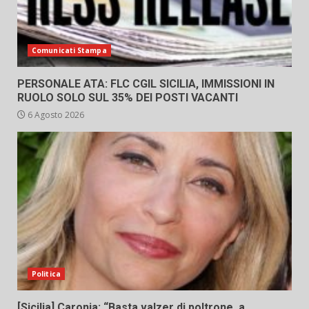
Comunicati Stampa
PERSONALE ATA: FLC CGIL SICILIA, IMMISSIONI IN
RUOLO SOLO SUL 35% DEI POSTI VACANTI
6 Agosto 2026
Politica
[Sicilia] Caronia: “Basta valzer di poltrone, a