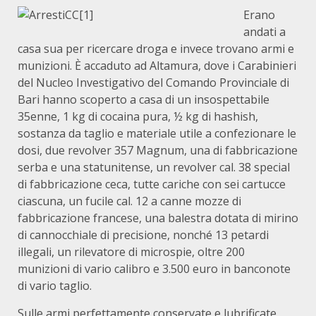
Erano
andati a
casa sua per ricercare droga e invece trovano armi e
munizioni. È accaduto ad Altamura, dove i Carabinieri
del Nucleo Investigativo del Comando Provinciale di
Bari hanno scoperto a casa di un insospettabile
35enne, 1 kg di cocaina pura, ½ kg di hashish,
sostanza da taglio e materiale utile a confezionare le
dosi, due revolver 357 Magnum, una di fabbricazione
serba e una statunitense, un revolver cal. 38 special
di fabbricazione ceca, tutte cariche con sei cartucce
ciascuna, un fucile cal. 12 a canne mozze di
fabbricazione francese, una balestra dotata di mirino
di cannocchiale di precisione, nonché 13 petardi
illegali, un rilevatore di microspie, oltre 200
munizioni di vario calibro e 3.500 euro in banconote
di vario taglio.
Sulle armi perfettamente conservate e lubrificate