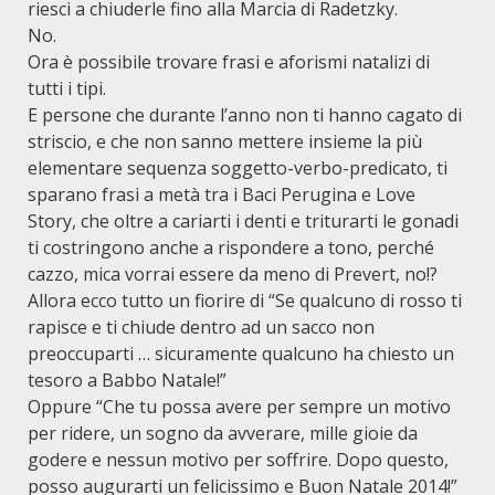
riesci a chiuderle fino alla Marcia di Radetzky.
No.
Ora è possibile trovare frasi e aforismi natalizi di
tutti i tipi.
E persone che durante l’anno non ti hanno cagato di
striscio, e che non sanno mettere insieme la più
elementare sequenza soggetto-verbo-predicato, ti
sparano frasi a metà tra i Baci Perugina e Love
Story, che oltre a cariarti i denti e triturarti le gonadi
ti costringono anche a rispondere a tono, perché
cazzo, mica vorrai essere da meno di Prevert, no!?
Allora ecco tutto un fiorire di “Se qualcuno di rosso ti
rapisce e ti chiude dentro ad un sacco non
preoccuparti … sicuramente qualcuno ha chiesto un
tesoro a Babbo Natale!”
Oppure “Che tu possa avere per sempre un motivo
per ridere, un sogno da avverare, mille gioie da
godere e nessun motivo per soffrire. Dopo questo,
posso augurarti un felicissimo e Buon Natale 2014!”