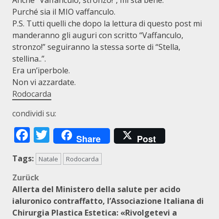
Anche “Vaffanculo, stronzo!”, mi sta bene.
Purché sia il MIO vaffanculo.
P.S. Tutti quelli che dopo la lettura di questo post mi
manderanno gli auguri con scritto “Vaffanculo,
stronzo!” seguiranno la stessa sorte di “Stella,
stellina..”.
Era un’iperbole.
Non vi azzardate.
Rodocarda
condividi su:
Facebook
Twitter
Share
Post
Tags:
Natale
Rodocarda
Beitragsnavigation
Zurück
Allerta del Ministero della salute per acido
ialuronico contraffatto, l’Associazione Italiana di
Chirurgia Plastica Estetica: «Rivolgetevi a