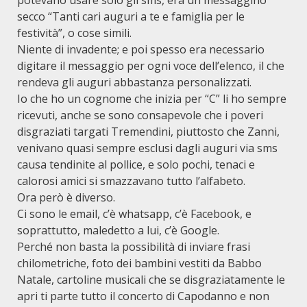
potevano usare solo gli sms, era un messaggino
secco “Tanti cari auguri a te e famiglia per le
festività”, o cose simili.
Niente di invadente; e poi spesso era necessario
digitare il messaggio per ogni voce dell’elenco, il che
rendeva gli auguri abbastanza personalizzati.
Io che ho un cognome che inizia per “C” li ho sempre
ricevuti, anche se sono consapevole che i poveri
disgraziati targati Tremendini, piuttosto che Zanni,
venivano quasi sempre esclusi dagli auguri via sms
causa tendinite al pollice, e solo pochi, tenaci e
calorosi amici si smazzavano tutto l’alfabeto.
Ora però è diverso.
Ci sono le email, c’è whatsapp, c’è Facebook, e
soprattutto, maledetto a lui, c’è Google.
Perché non basta la possibilità di inviare frasi
chilometriche, foto dei bambini vestiti da Babbo
Natale, cartoline musicali che se disgraziatamente le
apri ti parte tutto il concerto di Capodanno e non