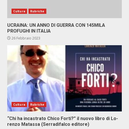
Cultura
Rubriche
UCRAINA: UN ANNO DI GUERRA CON 145MILA
PROFUGHI IN ITALIA
26 Febbraio 2023
Cultura
Rubriche
“Chi ha in­ca­stra­to Chi­co For­ti?” il nuo­vo li­bro di Lo­
ren­zo Ma­tas­sa (Ser­ra­di­fal­co edi­to­re)