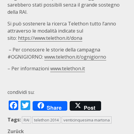
sarebbero stati possibili senza il grande sostegno
della RAI.
Si può sostenere la ricerca Telethon tutto l’anno
attraverso le modalità indicate sul
sito:
https://www.telethon.it/dona
– Per conoscere le storie della campagna
#OGNIGIORNO:
www.telethon.it/ognigiorno
– Per informazioni
www.telethon.it
condividi su:
Facebook
Twitter
Share
Post
Tags:
RAI
telethon 2014
venticinquesima martona
Beitragsnavigation
Zurück