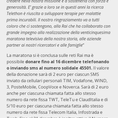
credere nella nostra missione e a sostenerla con forza e
generosità. E’ grazie a loro se in questi anni la ricerca
Telethon è riuscita a sviluppare terapie per malattie
prima incurabili. Il nostro ringraziamento va a tutti
coloro che ci sostengono, alla Rai che ha collaborato con
grande impegno alla realizzazione della venticinquesima
maratona televisiva della nostra storia, alle aziende
partner ai nostri ricercatori e alle famiglie
”
La maratona si è conclusa sulle reti Rai ma è
possibile
donare fino al 16 dicembre telefonando
o inviando sms al numero solidale 45501.
Il valore
della donazione sarà di 2 euro per ciascun SMS
inviato da cellulari personali TIM, Vodafone, WIND,
3, PosteMobile, CoopVoce e Noverca. Sarà di 2 euro
anche per ciascuna chiamata fatta allo stesso
numero da rete fissa TWT, TeleTu e ClaudItalia e di
5/10 euro per ciascuna chiamata fatta allo stesso
numero da rete fissa Telecom Italia, Infostrada e