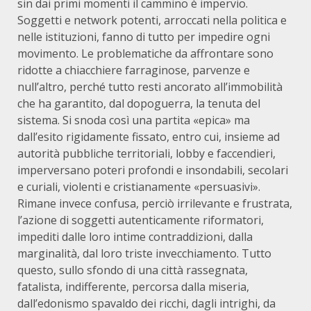
sin dai primi momenti il cammino è impervio.
Soggetti e network potenti, arroccati nella politica e
nelle istituzioni, fanno di tutto per impedire ogni
movimento. Le problematiche da affrontare sono
ridotte a chiacchiere farraginose, parvenze e
null’altro, perché tutto resti ancorato all’immobilità
che ha garantito, dal dopoguerra, la tenuta del
sistema. Si snoda così una partita «epica» ma
dall’esito rigidamente fissato, entro cui, insieme ad
autorità pubbliche territoriali, lobby e faccendieri,
imperversano poteri profondi e insondabili, secolari
e curiali, violenti e cristianamente «persuasivi».
Rimane invece confusa, perciò irrilevante e frustrata,
l’azione di soggetti autenticamente riformatori,
impediti dalle loro intime contraddizioni, dalla
marginalità, dal loro triste invecchiamento. Tutto
questo, sullo sfondo di una città rassegnata,
fatalista, indifferente, percorsa dalla miseria,
dall’edonismo spavaldo dei ricchi, dagli intrighi, da