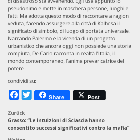
di disastroso sta avvenendo. Egli usa appunto lo
pseudonimo e mette in maschera persone, luoghi e
fatti. Ma adotta questo modo di raccontare a ragion
veduta, facendo assurgere alla città di Kalhesa il
significato di simbolo, di luogo di portata universale.
Narrando Palermo e la vicenda di un progetto
urbanistico che ancora oggi non possiede una storia
compiuta, De Carlo racconta in realtà l’Italia, il
mondo contemporaneo, l’anima prevaricatrice del
potere.
condividi su:
Facebook
Twitter
Share
Post
Beitragsnavigation
Zurück
Grasso: “Le intuizioni di Sciascia hanno
consentito successi significativi contro la mafia”