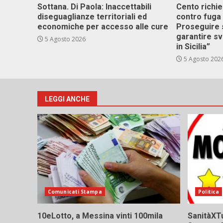
Sottana. Di Paola: Inaccettabili
Cento richi
diseguaglianze territoriali ed
contro fuga 
economiche per accesso alle cure
Proseguire 
garantire s
5 Agosto 2026
in Sicilia”
5 Agosto 202
LEGGI ANCHE
Comunicati Stampa
Politica
10eLotto, a Messina vinti 100mila
SanitàXTu