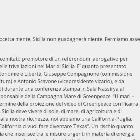
ocetta mente, Sicilia non guadagnerà niente. Fermiamo asse
 comitato promotore di un referendum abrogativo per
lle trivellazioni nel Mar di Sicilia. E’ quanto presentato
Autonomie e Libertà, Giuseppe Compagnone (commissione
ura) e Antonio Scavone (vicepresidente vicario), e da
cio) durante una conferenza stampa in Sala Nassirya al
esponsabile della Campagna Mare di Greenpeace. “U mari –
ermine della proiezione del video di Greenpeace con Ficarra
 Sicilia deve vivere di sole, di mare, di agricoltura e di
lla nostra ricchezza, noi abbiamo una California-Puglia,
 California ci vuol fare diventare Texas”. Un rischio quanto
a che inserisce tra le misure urgenti in materia di energia,