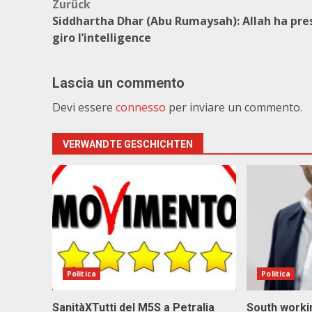
Beitragsnavigation
Zurück
Siddhartha Dhar (Abu Rumaysah): Allah ha pres
giro l’intelligence
Lascia un commento
Devi essere
connesso
per inviare un commento.
VERWANDTE GESCHICHTEN
Politica
Politica
SanitàXTutti del M5S a Petralia
South workin