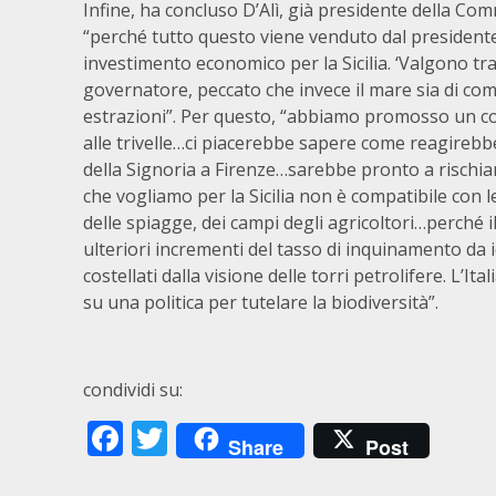
Infine, ha concluso D’Alì, già presidente della Co
“perché tutto questo viene venduto dal president
investimento economico per la Sicilia. ‘Valgono tra 
governatore, peccato che invece il mare sia di co
estrazioni”. Per questo, “abbiamo promosso un com
alle trivelle…ci piacerebbe sapere come reagirebbe 
della Signoria a Firenze…sarebbe pronto a rischia
che vogliamo per la Sicilia non è compatibile con le
delle spiagge, dei campi degli agricoltori…perché i
ulteriori incrementi del tasso di inquinamento da 
costellati dalla visione delle torri petrolifere. L’I
su una politica per tutelare la biodiversità”.
condividi su:
Facebook
Twitter
Share
Post