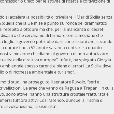
lo concessorio unico per le attività di ricerca e coltivazione di
 accelera la possibilità di trivellare il Mar di Sicilia senza
a (quella che la Ue mise a punto sull’onda del drammatico
 recepito a ottobre ma che, per la mancanza di decreti
Un disastro che cerchiamo di fermare con la mozione che
 a luglio il governo potrebbe dare concessioni che, secondo
nno durare fino a 52 anni e saranno contrarie a quanto
la nostra mozione chiediamo al governo di non autorizzare
tuativi della direttiva europea”. Infatti, ha spiegato Giorgia
o ambientale spesso carenti e piene di errori. La Sicilia deve
olio o di ricchezza ambientale e turismo”.
 molti studi, ha proseguito il senatore Ruvolo, “seri e
rivellazioni. Le aree che vanno da Ragusa a Trapani, in cui s
ivo, sono attive, hanno una struttura crostale fratturata e
mersi tutt’ora attivi. Così facendo, dunque, si rischia di
e al vulcanesimo, la sismicità”.