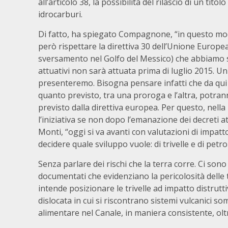
all’articolo 38, la possibilità del rilascio di un tito
idrocarburi.
Di fatto, ha spiegato Compagnone, “in questo modo si
però rispettare la direttiva 30 dell’Unione Europe
sversamento nel Golfo del Messico) che abbiamo sì
attuativi non sarà attuata prima di luglio 2015. 
presenteremo. Bisogna pensare infatti che da qui
quanto previsto, tra una proroga e l’altra, potra
previsto dalla direttiva europea. Per questo, nel
l’iniziativa se non dopo l’emanazione dei decreti at
Monti, “oggi si va avanti con valutazioni di impatt
decidere quale sviluppo vuole: di trivelle e di petr
Senza parlare dei rischi che la terra corre. Ci sono
documentati che evidenziano la pericolosità delle t
intende posizionare le trivelle ad impatto distrutt
dislocata in cui si riscontrano sistemi vulcanici som
alimentare nel Canale, in maniera consistente, oltr