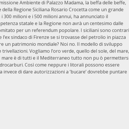
mmissione Ambiente di Palazzo Madama, la beffa delle beffe,
e della Regione Siciliana Rosario Crocetta come un grande
i 300 milioni e i 500 milioni annui, ha annunciato il
mpetenza statale e la Regione non avrà un centesimo dalle
itato per un referendum popolare. I siciliani sono contrar
l’ex sindaco di Firenze se si trovasse del petrolio in piazza
re un patrimonio mondiale? Noi no. Il modello di sviluppo
 trivellazioni. Vogliamo l’oro verde, quello del sole, del mare
l mare è di tutti e il Mediterraneo tutto non pu ò permetters
idrocarburi. Così come neppure i litorali possono essere
talia invece di dare autorizzazioni a ‘bucare’ dovrebbe puntare