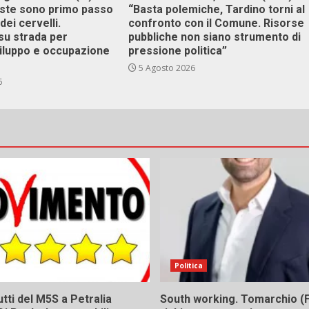
este sono primo passo
“Basta polemiche, Tardino torni al
dei cervelli.
confronto con il Comune. Risorse
su strada per
pubbliche non siano strumento di
viluppo e occupazione
pressione politica”
5 Agosto 2026
6
Politica
tti del M5S a Petralia
South working. Tomarchio (F