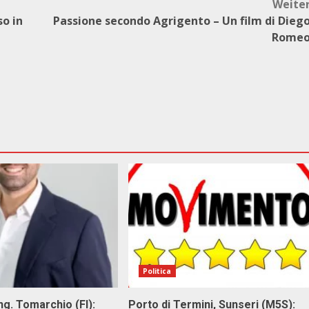
Weite
o in
Passione secondo Agrigento – Un film di Dieg
Rome
Politica
g. Tomarchio (FI):
Porto di Termini, Sunseri (M5S):