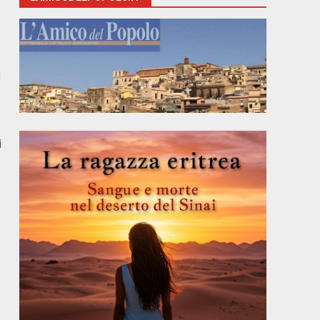
i
,
i