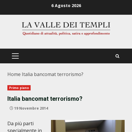
Zum
6 Agosto 2026
Inhalt
springen
PRIMÄRES
MENÜ
Home
Italia bancomat terrorismo?
Primo piano
Italia bancomat terrorismo?
19 Novembre 2014
Da pi
ù
parti
specialmente in