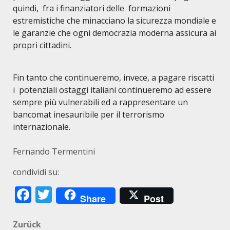
quindi, fra i finanziatori delle formazioni
estremistiche che minacciano la sicurezza mondiale e
le garanzie che ogni democrazia moderna assicura ai
propri cittadini.
Fin tanto che continueremo, invece, a pagare riscatti
i potenziali ostaggi italiani continueremo ad essere
sempre più
vulnerabili e
d a rappresentare un
bancomat inesauribile per il terrorismo
internazionale.
Fernando Termentini
condividi su:
Facebook
Twitter
Share
Post
Beitragsnavigation
Zurück