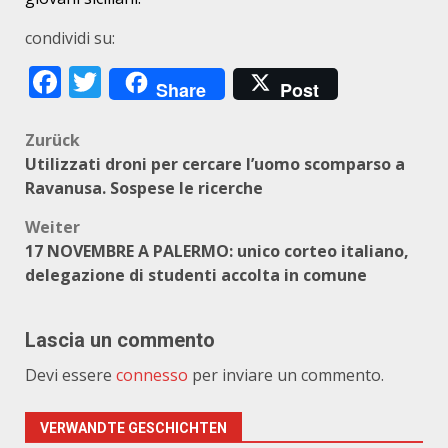
condividi su:
Facebook
Twitter
Share
Post
Beitragsnavigation
Zurück
Utilizzati droni per cercare l’uomo scomparso a
Ravanusa. Sospese le ricerche
Weiter
17 NOVEMBRE A PALERMO: unico corteo italiano,
delegazione di studenti accolta in comune
Lascia un commento
Devi essere
connesso
per inviare un commento.
VERWANDTE GESCHICHTEN