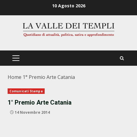
Zum
10 Agosto 2026
Inhalt
springen
PRIMÄRES
MENÜ
Home
1° Premio Arte Catania
Comunicati Stampa
1° Premio Arte Catania
14 Novembre 2014