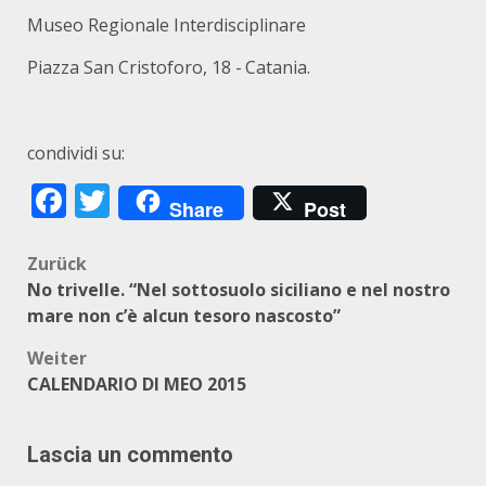
Museo Regionale Interdisciplinare
Piazza San Cristoforo, 18 - Catania.
condividi su:
Facebook
Twitter
Share
Post
Beitragsnavigation
Zurück
No trivelle. “Nel sottosuolo siciliano e nel nostro
mare non c’è alcun tesoro nascosto”
Weiter
CALENDARIO DI MEO 2015
Lascia un commento