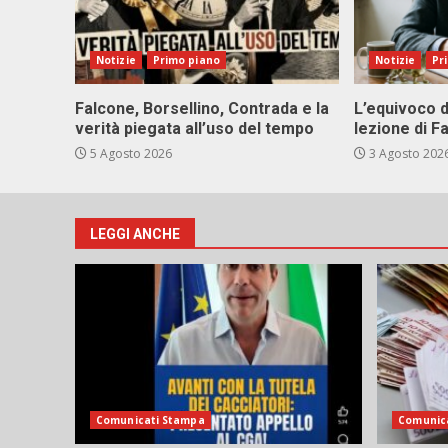
Notizie
Primo piano
Notizie
Pr
Falcone, Borsellino, Contrada e la
L’equivoco d
verità piegata all’uso del tempo
lezione di F
5 Agosto 2026
3 Agosto 202
LEGGI ANCHE
Comunicati Stampa
Comunic