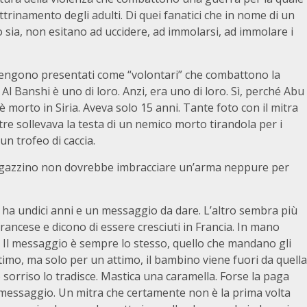
trinamento degli adulti. Di quei fanatici che in nome di un
 sia, non esitano ad uccidere, ad immolarsi, ad immolare i
 vengono presentati come “volontari” che combattono la
l Banshi è uno di loro. Anzi, era uno di loro. Sì, perché Abu
 morto in Siria. Aveva solo 15 anni. Tante foto con il mitra
e sollevava la testa di un nemico morto tirandola per i
un trofeo di caccia.
ragazzino non dovrebbe imbracciare un’arma neppure per
 ha undici anni e un messaggio da dare. L’altro sembra più
francese e dicono di essere cresciuti in Francia. In mano
 Il messaggio è sempre lo stesso, quello che mandano gli
timo, ma solo per un attimo, il bambino viene fuori da quella
 sorriso lo tradisce. Mastica una caramella. Forse la paga
o messaggio. Un mitra che certamente non è la prima volta