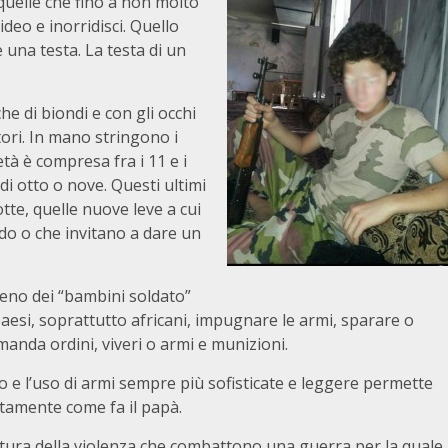
 quelle che fino a non molto
deo e inorridisci. Quello
 una testa. La testa di un
he di biondi e con gli occhi
tori. In mano stringono i
tà è compresa fra i 11 e i
 otto o nove. Questi ultimi
te, quelle nuove leve a cui
do o che invitano a dare un
meno dei “bambini soldato”
paesi, soprattutto africani, impugnare le armi, sparare o
manda ordini, viveri o armi e munizioni.
lo e l’uso di armi sempre più sofisticate e leggere permette
tamente come fa il papà.
ultura della violenza che combattono una guerra per la quale