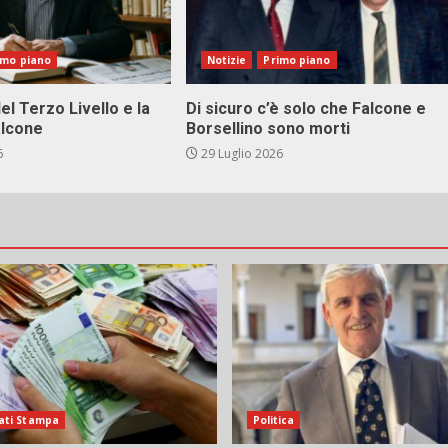
imo piano
Notizie
Primo piano
el Terzo Livello e la
Di sicuro c’è solo che Falcone e
alcone
Borsellino sono morti
6
29 Luglio 2026
ati Stampa
Politica