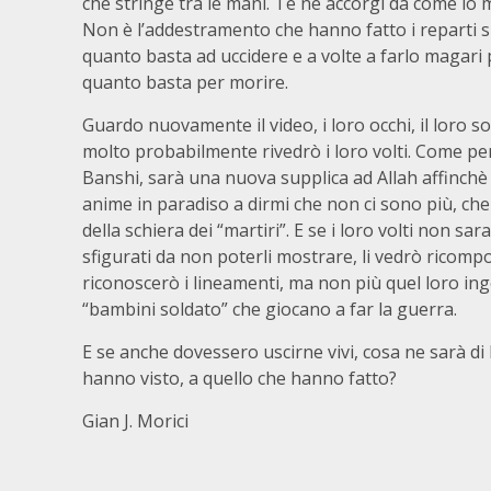
che stringe tra le mani. Te ne accorgi da come lo 
Non è l’addestramento che hanno fatto i reparti sp
quanto basta ad uccidere e a volte a farlo magari
quanto basta per morire.
Guardo nuovamente il video, i loro occhi, il loro so
molto probabilmente rivedrò i loro volti. Come p
Banshi, sarà una nuova supplica ad Allah affinchè a
anime in paradiso a dirmi che non ci sono più, ch
della schiera dei “martiri”. E se i loro volti non sa
sfigurati da non poterli mostrare, li vedrò ricompo
riconoscerò i lineamenti, ma non più quel loro in
“bambini soldato” che giocano a far la guerra.
E se anche dovessero uscirne vivi, cosa ne sarà di 
hanno visto, a quello che hanno fatto?
Gian J. Morici