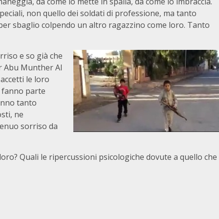
maneggia, da come lo mette in spalla, da come lo imbraccia.
eciali, non quello dei soldati di professione, ma tanto
 per sbaglio colpendo un altro ragazzino come loro. Tanto
rriso e so già che
er Abu Munther Al
ccetti le loro
e fanno parte
ranno tanto
sti, ne
genuo sorriso da
loro? Quali le ripercussioni psicologiche dovute a quello che