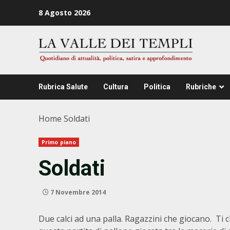
Zum
8 Agosto 2026
Inhalt
springen
Rubrica Salute
Cultura
Politica
Rubriche
Home
Soldati
Primo piano
Soldati
7 Novembre 2014
Due calci ad una palla. Ragazzini che giocano. Ti 