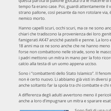
questa partita di pallone giocata tra le macerie di
tempo fa erano case. Poi, guardi attentamente il vi
strano pallone, così pesante da non rotolare via, è
nemico morto.
Hanno capelli scuri, occhi scuri, ma ce ne sono anc
chiari che tradiscono la provenienza dei loro geni
famigerati AK47 anziché pastelli e penne. La loro e
18 anni ma ce ne sono anche che ne hanno meno di
forse non combattono nelle strade, sono le mascot
i padri mettono un mitra in mano per la foto ricor
calcio alla testa di un uomo appena ucciso.
Sono i “combattenti dello Stato Islamico”. Il feno
non è certo nuovo. Li abbiamo già visti in diversi 
anche soltanto far la spola tra chi combatte e chi 
A differenza degli adulti avvertono meno il perico
anche a loro d’impugnare un mitra e sparare esat
Sono figli di una c