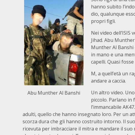
hanno subito l’indot
dio, qualunque esso
propri figli.
Nei video dell’ISIS
Jihad. Abu Munther A
Munther Al Banshi è
in mano e una mentr
capelli. Quasi fosse 
M, a quell’età un 
andare a caccia.
Un altro video. Uno
Abu Munther Al Banshi
piccolo. Parlano in 
l’immancabile AK47.
adulti, quello che hanno insegnato loro. Per un at
scorza dura che gli hanno costruito intorno. Il suo
ricevuta per imbracciare il mitra e mandare il su