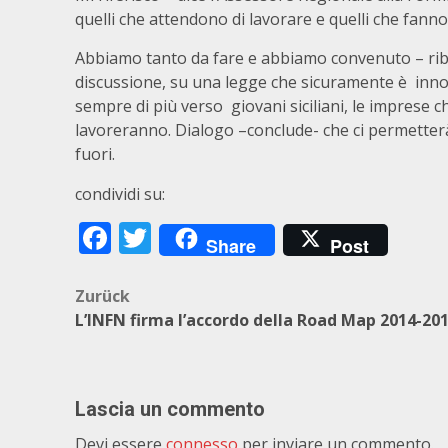
quelli che attendono di lavorare e quelli che fanno 
Abbiamo tanto da fare e abbiamo convenuto – riba
discussione, su una legge che sicuramente è inn
sempre di più verso giovani siciliani, le imprese ch
lavoreranno. Dialogo –conclude- che ci permetterà 
fuori.
condividi su:
Facebook
Twitter
Share
Post
Beitragsnavigation
Zurück
L’INFN firma l’accordo della Road Map 2014-20
Lascia un commento
Devi essere
connesso
per inviare un commento.