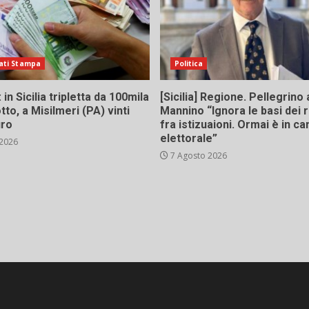
ati Stampa
Politica
in Sicilia tripletta da 100mila
[Sicilia] Regione. Pellegrino 
tto, a Misilmeri (PA) vinti
Mannino “Ignora le basi dei 
uro
fra istizuaioni. Ormai è in 
elettorale”
 2026
7 Agosto 2026