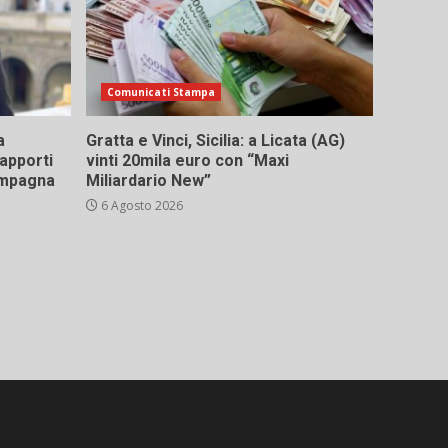
Comunicati Stampa
a
Gratta e Vinci, Sicilia: a Licata (AG)
rapporti
vinti 20mila euro con “Maxi
campagna
Miliardario New”
6 Agosto 2026