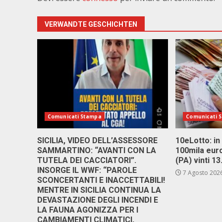
VERWANDTE GESCHICHTEN
Comunicati Stampa
Comunicati 
SICILIA, VIDEO DELL’ASSESSORE
10eLotto: in 
SAMMARTINO: “AVANTI CON LA
100mila euro
TUTELA DEI CACCIATORI”.
(PA) vinti 1
INSORGE IL WWF: “PAROLE
7 Agosto 202
SCONCERTANTI E INACCETTABILI!
MENTRE IN SICILIA CONTINUA LA
DEVASTAZIONE DEGLI INCENDI E
LA FAUNA AGONIZZA PER I
CAMBIAMENTI CLIMATICI,