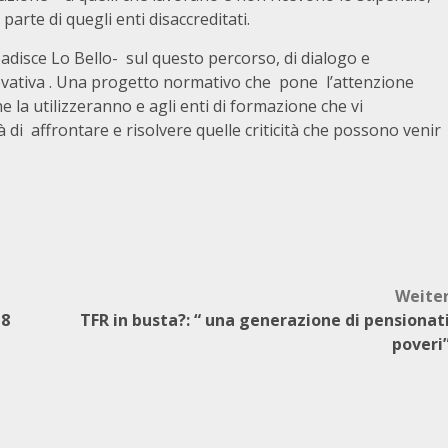
parte di quegli enti disaccreditati.
disce Lo Bello- sul questo percorso, di dialogo e
ovativa . Una progetto normativo che pone l’attenzione
e la utilizzeranno e agli enti di formazione che vi
di affrontare e risolvere quelle criticità che possono venir
Weite
18
TFR in busta?: “ una generazione di pensionat
poveri