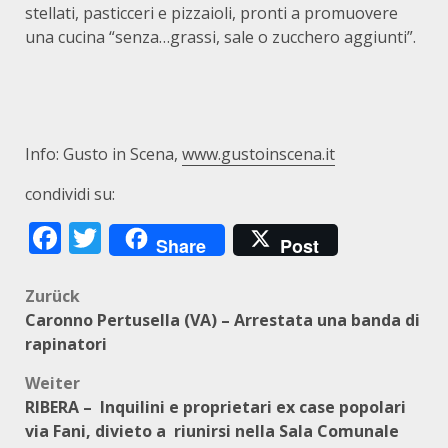
stellati, pasticceri e pizzaioli, pronti a promuovere
una cucina “senza…grassi, sale o zucchero aggiunti”.
Info: Gusto in Scena,
www.gustoinscena.it
condividi su:
Facebook
Twitter
Share
Post
Beitragsnavigation
Zurück
Caronno Pertusella (VA) – Arrestata una banda di
rapinatori
Weiter
RIBERA – Inquilini e proprietari ex case popolari
via Fani, divieto a riunirsi nella Sala Comunale