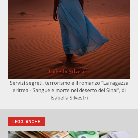
Servizi segreti, terrorismo e il romanzo "La ragazza
eritrea - Sangue e morte nel deserto del Sinai", di
Isabella Silvestri
LEGGI ANCHE