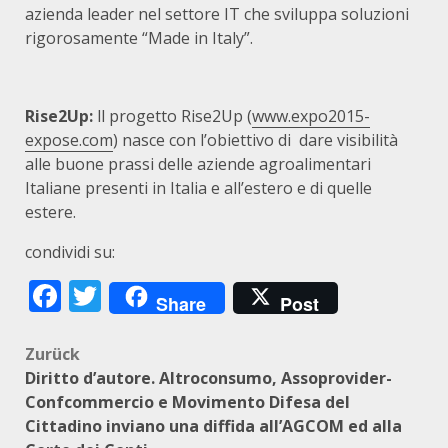
azienda leader nel settore IT che sviluppa soluzioni
rigorosamente “Made in Italy”.
Rise2Up:
ll progetto Rise2Up (
www.expo2015-
expose.com
) nasce con l’obiettivo di dare visibilità
alle buone prassi delle aziende agroalimentari
Italiane presenti in Italia e all’estero e di quelle
estere.
condividi su:
Facebook
Twitter
Share
Post
Beitragsnavigation
Zurück
Diritto d’autore. Altroconsumo, Assoprovider-
Confcommercio e Movimento Difesa del
Cittadino inviano una diffida all’AGCOM ed alla