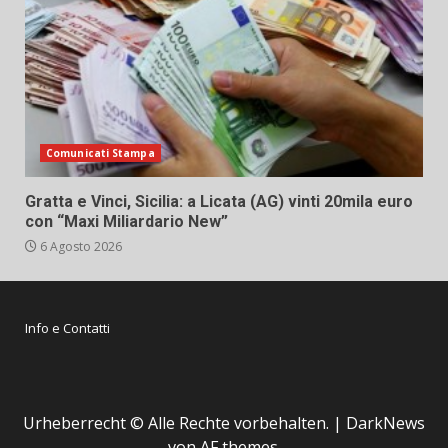
Comunicati Stampa
Gratta e Vinci, Sicilia: a Licata (AG) vinti 20mila euro
con “Maxi Miliardario New”
6 Agosto 2026
Info e Contatti
Urheberrecht © Alle Rechte vorbehalten.
|
DarkNews
von AF themes.