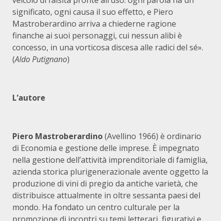
veicolo di falsità pronte all’uso: ogni parola ha un
significato, ogni causa il suo effetto, e Piero
Mastroberardino arriva a chiederne ragione
finanche ai suoi personaggi, cui nessun alibi è
concesso, in una vorticosa discesa alle radici del sé».
(
Aldo Putignano
)
L’autore
Piero Mastroberardino
(Avellino 1966) è ordinario
di Economia e gestione delle imprese. È impegnato
nella gestione dell’attività imprenditoriale di famiglia,
azienda storica plurigenerazionale avente oggetto la
produzione di vini di pregio da antiche varietà, che
distribuisce attualmente in oltre sessanta paesi del
mondo. Ha fondato un centro culturale per la
promozione di incontri su temi letterari, figurativi e