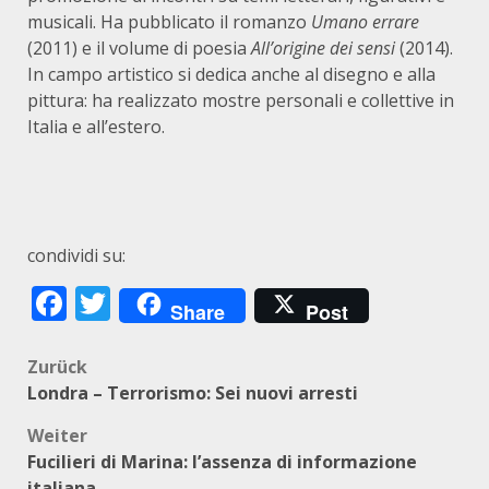
musicali. Ha pubblicato il romanzo
Umano errare
(2011) e il volume di poesia
All’origine dei sensi
(2014).
In campo artistico si dedica anche al disegno e alla
pittura: ha realizzato mostre personali e collettive in
Italia e all’estero.
condividi su:
Facebook
Twitter
Share
Post
Beitragsnavigation
Zurück
Londra – Terrorismo: Sei nuovi arresti
Weiter
Fucilieri di Marina: l’assenza di informazione
italiana