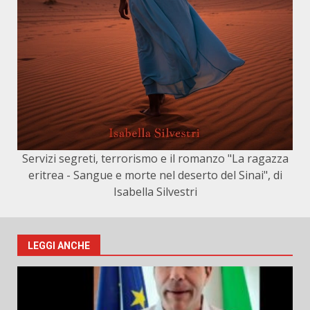
Servizi segreti, terrorismo e il romanzo "La ragazza
eritrea - Sangue e morte nel deserto del Sinai", di
Isabella Silvestri
LEGGI ANCHE