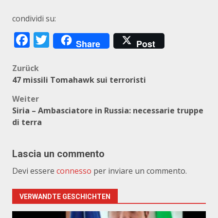
condividi su:
Facebook
Twitter
Share
Post
Beitragsnavigation
Zurück
47 missili Tomahawk sui terroristi
Weiter
Siria – Ambasciatore in Russia: necessarie truppe
di terra
Lascia un commento
Devi essere
connesso
per inviare un commento.
VERWANDTE GESCHICHTEN