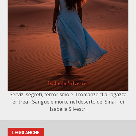
Servizi segreti, terrorismo e il romanzo "La ragazza
eritrea - Sangue e morte nel deserto del Sinai", di
Isabella Silvestri
LEGGI ANCHE