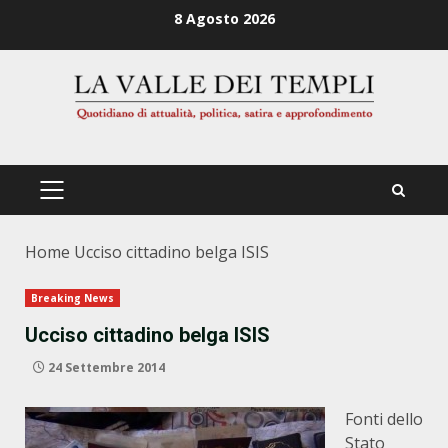
Zum
8 Agosto 2026
Inhalt
springen
PRIMÄRES
MENÜ
Home
Ucciso cittadino belga ISIS
Breaking News
Ucciso cittadino belga ISIS
24 Settembre 2014
Fonti dello
Stato