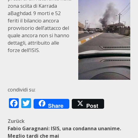
zona sciita di Karrada
aBaghdad. 9 morti e 52
feriti il bilancio ancora
provvisorio dell’attacco del
quale ancora non si hanno
dettagli, attribuito alle
forze dell’ISIS.
condividi su:
Facebook
Twitter
Share
Post
Beitragsnavigation
Zurück
Fabio Garagnani: ISIS, una condanna unanime.
Meglio tardi che mai