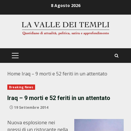
Zum
8 Agosto 2026
Inhalt
springen
PRIMÄRES
MENÜ
Home
Iraq – 9 morti e 52 feriti in un attentato
Breaking News
Iraq – 9 morti e 52 feriti in un attentato
19 Settembre 2014
Nuova esplosione nei
pressi di un ristorante nella