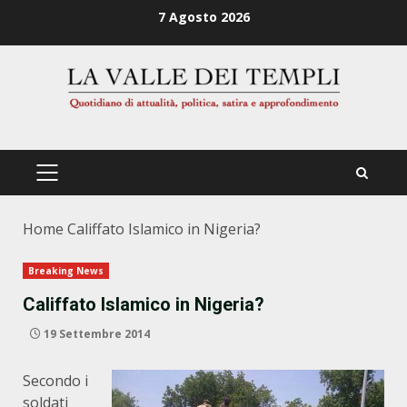
Zum
7 Agosto 2026
Inhalt
springen
PRIMÄRES
MENÜ
Home
Califfato Islamico in Nigeria?
Breaking News
Califfato Islamico in Nigeria?
19 Settembre 2014
Secondo i
soldati