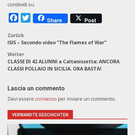
condividi su:
Facebook
Twitter
Share
Post
Beitragsnavigation
Zurück
ISIS – Secondo video “The Flames of War”
Weiter
CLASSE DI 42 ALUNNI a Caltanissetta: ANCORA
CLASSI POLLAIO IN SICILIA. ORA BASTA!
Lascia un commento
Devi essere
connesso
per inviare un commento.
VERWANDTE GESCHICHTEN