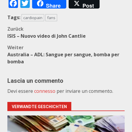
Facebook
Twitter
Share
Post
Tags:
cardiopain
fans
Beitragsnavigation
Zurück
ISIS – Nuovo video di John Cantlie
Weiter
Australia – ADL: Sangue per sangue, bomba per
bomba
Lascia un commento
Devi essere
connesso
per inviare un commento.
VERWANDTE GESCHICHTEN