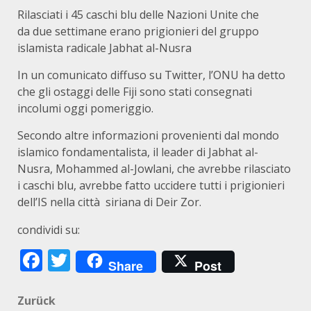
Rilasciati i 45 caschi blu delle Nazioni Unite che
da due settimane erano prigionieri del gruppo
islamista radicale Jabhat al-Nusra
In un comunicato diffuso su Twitter, l’ONU ha detto
che gli ostaggi delle Fiji sono stati consegnati
incolumi oggi pomeriggio.
Secondo altre informazioni provenienti dal mondo
islamico fondamentalista, il leader di Jabhat al-
Nusra, Mohammed al-Jowlani, che avrebbe rilasciato
i caschi blu, avrebbe fatto uccidere tutti i prigionieri
dell’IS nella città siriana di Deir Zor.
condividi su:
Facebook
Twitter
Share
Post
Beitragsnavigation
Zurück