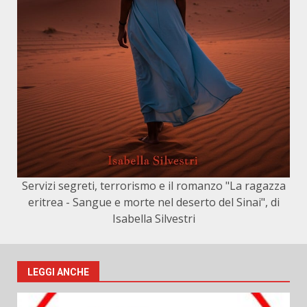
Servizi segreti, terrorismo e il romanzo "La ragazza
eritrea - Sangue e morte nel deserto del Sinai", di
Isabella Silvestri
LEGGI ANCHE