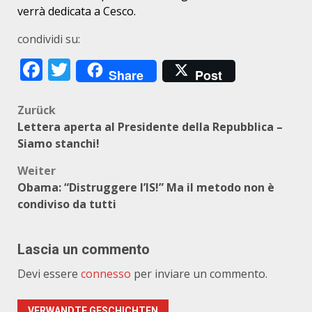
verrà dedicata a Cesco.
condividi su:
Facebook
Twitter
Share
Post
Beitragsnavigation
Zurück
Lettera aperta al Presidente della Repubblica –
Siamo stanchi!
Weiter
Obama: “Distruggere l’IS!” Ma il metodo non è
condiviso da tutti
Lascia un commento
Devi essere
connesso
per inviare un commento.
VERWANDTE GESCHICHTEN