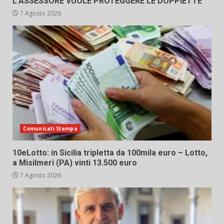
L’ASSESSORE VUOLE PROTEGGERE LE DOPPIETTE”
7 Agosto 2026
Comunicati Stampa
10eLotto: in Sicilia tripletta da 100mila euro – Lotto,
a Misilmeri (PA) vinti 13.500 euro
7 Agosto 2026