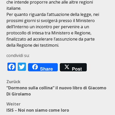
che intende proporre anche alle altre regioni
italiane.
Per quanto
riguarda l’attuazione della legge, nei
prossimi giorni si svolgerá
presso il
Ministero
dell’Interno un incontro per pervenire a un
protocollo di
intesa tra
Ministero e Regione,
finalizzato ad accelerare l’assunzione da
parte
della R
egione dei testimoni.
condividi su:
Facebook
Twitter
Share
Post
Beitragsnavigation
Zurück
“Dormono sulla collina” il nuovo libro di Giacomo
Di Girolamo
Weiter
ISIS – Noi non siamo come loro