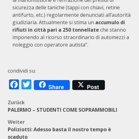
la manomissione e l’effrazione dei presidi di
sicurezza delle taniche (tappi con chiavi, retine
antifurto, etc.) regolarmente denunciati all’autorità
giudiziaria. Attualmente si stima un
accumulo di
rifiuti in città pari a 250 tonnellate
che stanno
imponendo al ricorso straordinario di automezzi a
noleggio con operatore autista”.
condividi su:
Facebook
Twitter
Share
Post
Beitragsnavigation
Zurück
PALERMO – STUDENTI COME SOPRAMMOBILI
Weiter
Poliziotti: Adesso basta il nostro tempo è
scaduto