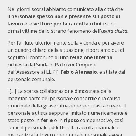
Nei giorni scorsi abbiamo comunicato alla città che
il
personale spesso non è
presente sul posto di
lavoro
e le
vetture per la raccolta rifiuti
sono
ormai vittime dello strano fenomeno dell’
usura ciclica.
Per far luce ulteriormente sulla vicenda e per avere
un quadro chiaro della situazione, riportiamo qui di
seguito il contenuto di una
relazione interna
,
richiesta dal Sindaco
Patrizio Cinque
e
dall’Assessore ai LL.PP.
Fabio Atanasio
, e stilata dal
personale comunale.
“[…] La scarsa collaborazione dimostrata dalla
maggior parte del personale consortile è la causa
principale della grave situazione venutasi a creare. Il
personale autista seppure limitato numericamente è
stato posto in
ferie
o in
riposo
compensativo, così
come il personale addetto alla raccolta manuale e
meccanizzata. Invero, seppur tale personale aveva