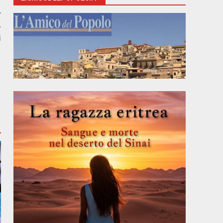
r
–
i