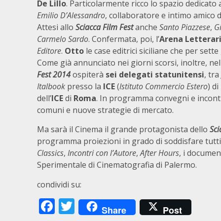
De Lillo
. Particolarmente ricco lo spazio dedicato 
Emilio D’Alessandro
, collaboratore e intimo amico d
Attesi allo
Sciacca Film Fest
anche
Santo Piazzese
,
G
Carmelo Sardo
. Confermata, poi, l’
Arena Letterar
Editore
.
Otto
le case editrici siciliane che per sett
Come già annunciato nei giorni scorsi, inoltre, ne
Fest
2014
ospiterà
sei
delegati statunitensi
, tra
Italbook
presso la
ICE
(
Istituto Commercio Estero
) di
dell’
ICE
di
Roma
. In programma convegni e incontr
comuni e nuove strategie di mercato.
Ma sarà il Cinema il grande protagonista dello
Sci
programma proiezioni in grado di soddisfare tutti
Classics
,
Incontri con l’Autore
,
After Hours
, i documen
Sperimentale di Cinematografia di Palermo.
condividi su:
Facebook
Twitter
Share
Post