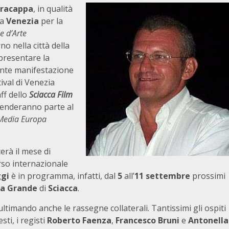
aracappa
, in qualità
 a
Venezia
per la
e d’Arte
no nella città della
ppresentare la
ante manifestazione
ival di Venezia
ff dello
Sciacca Film
enderanno parte al
Media Europa
erà il mese di
rso internazionale
gi
è in programma, infatti, dal
5
all’
11
settembre
prossimi
ia Grande
di
Sciacca
.
 ultimando anche le rassegne collaterali. Tantissimi gli ospiti
sti, i registi
Roberto Faenza
,
Francesco Bruni
e
Antonella