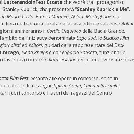
al
LetterandoInFest Estate
che vedrà tra i protagonisti
i Stanley Kubrick, che presenterà “
Stanley Kubrick e Me
”.
ian Mauro Costa
,
Franco Marineo
,
Ahlam Mosteghanemi
e
ia
, fiera dell’editoria curata dalla casa editrice saccense
Aulin
e giorni animeranno il
Cortile Orquidea
della Badia Grande.
ll’ambito dell’iniziativa denominata
Expo Sud
, lo
Sciacca Film
giornalisti
ed
editori
, guidati dalla rappresentate del
Desk
Chicago
,
Elena Philips
e da
Leopoldo Sposato
, funzionario
i lavorativi con vari
editori siciliani
per promuovere iniziativ
acca Film Fest
. Accanto alle opere in concorso, sono in
 i palati con le rassegne
Spazio
Arena
,
Cinema Invisibile
,
tari fuori concorso e i lavori dei ragazzi del Centro