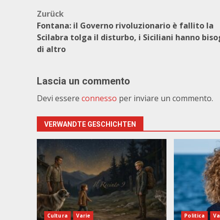
Beitragsnavigation
Zurück
Fontana: il Governo rivoluzionario è fallito la
Scilabra tolga il disturbo, i Siciliani hanno bis
di altro
Lascia un commento
Devi essere
connesso
per inviare un commento.
VERWANDTE GESCHICHTEN
Cultura
Varie
Politica
Va