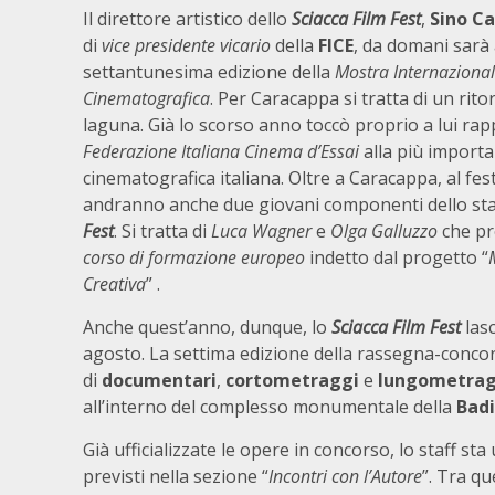
Il direttore artistico dello
Sciacca Film Fest
,
Sino C
di
vice presidente vicario
della
FICE
, da domani sarà
settantunesima edizione della
Mostra Internazional
Cinematografica
. Per Caracappa si tratta di un ritor
laguna. Già lo scorso anno toccò proprio a lui ra
Federazione Italiana
Cinema d’Essai
alla più import
cinematografica italiana. Oltre a Caracappa, al fest
andranno anche due giovani componenti dello sta
Fest
. Si tratta di
Luca Wagner
e
Olga Galluzzo
che pr
corso di formazione europeo
indetto dal progetto “
Creativa
” .
Anche quest’anno, dunque, lo
Sciacca Film Fest
lasc
agosto. La settima edizione della rassegna-conco
di
documentari
,
cortometraggi
e
lungometrag
all’interno del complesso monumentale della
Bad
Già ufficializzate le opere in concorso, lo staff sta
previsti nella sezione “
Incontri con l’Autore
”. Tra que