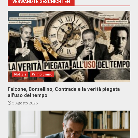
VERWANDTE GESCHICHTEN
Notizie
Primo piano
Falcone, Borsellino, Contrada e la verità piegata
all’uso del tempo
5 Agosto 2026