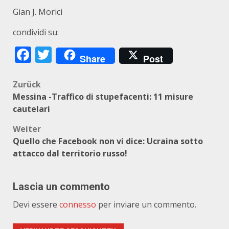
Gian J. Morici
condividi su:
Facebook
Twitter
Share
Post
Beitragsnavigation
Zurück
Messina -Traffico di stupefacenti: 11 misure
cautelari
Weiter
Quello che Facebook non vi dice: Ucraina sotto
attacco dal territorio russo!
Lascia un commento
Devi essere
connesso
per inviare un commento.