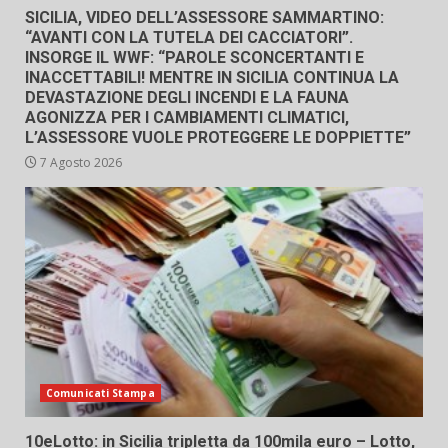
SICILIA, VIDEO DELL’ASSESSORE SAMMARTINO:
“AVANTI CON LA TUTELA DEI CACCIATORI”.
INSORGE IL WWF: “PAROLE SCONCERTANTI E
INACCETTABILI! MENTRE IN SICILIA CONTINUA LA
DEVASTAZIONE DEGLI INCENDI E LA FAUNA
AGONIZZA PER I CAMBIAMENTI CLIMATICI,
L’ASSESSORE VUOLE PROTEGGERE LE DOPPIETTE”
7 Agosto 2026
Comunicati Stampa
10eLotto: in Sicilia tripletta da 100mila euro – Lotto,