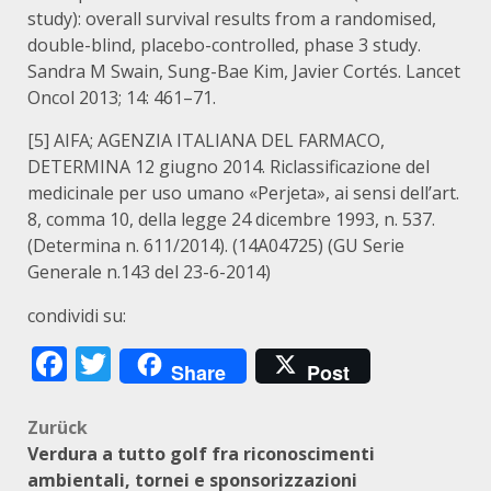
study): overall survival results from a randomised,
double-blind, placebo-controlled, phase 3 study.
Sandra M Swain, Sung-Bae Kim, Javier Cortés. Lancet
Oncol 2013; 14: 461–71.
[5] AIFA; AGENZIA ITALIANA DEL FARMACO,
DETERMINA 12 giugno 2014. Riclassificazione del
medicinale per uso umano «Perjeta», ai sensi dell’art.
8, comma 10, della legge 24 dicembre 1993, n. 537.
(Determina n. 611/2014). (14A04725) (GU Serie
Generale n.143 del 23-6-2014)
condividi su:
Facebook
Twitter
Share
Post
Beitragsnavigation
Zurück
Verdura a tutto golf fra riconoscimenti
ambientali, tornei e sponsorizzazioni