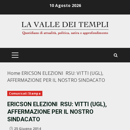
Zum
10 Agosto 2026
Inhalt
springen
PRIMÄRES
MENÜ
Home
ERICSON ELEZIONI RSU: VITTI (UGL),
AFFERMAZIONE PER IL NOSTRO SINDACATO
Comunicati Stampa
ERICSON ELEZIONI RSU: VITTI (UGL),
AFFERMAZIONE PER IL NOSTRO
SINDACATO
25 Giugno 2014