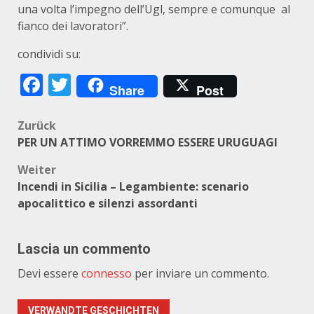
una volta l’impegno dell’Ugl, sempre e comunque al
fianco dei lavoratori”.
condividi su:
Facebook
Twitter
Share
Post
Beitragsnavigation
Zurück
PER UN ATTIMO VORREMMO ESSERE URUGUAGI
Weiter
Incendi in Sicilia – Legambiente: scenario
apocalittico e silenzi assordanti
Lascia un commento
Devi essere
connesso
per inviare un commento.
VERWANDTE GESCHICHTEN