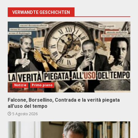
VERWANDTE GESCHICHTEN
Notizie
Primo piano
Falcone, Borsellino, Contrada e la verità piegata
all’uso del tempo
5 Agosto 2026