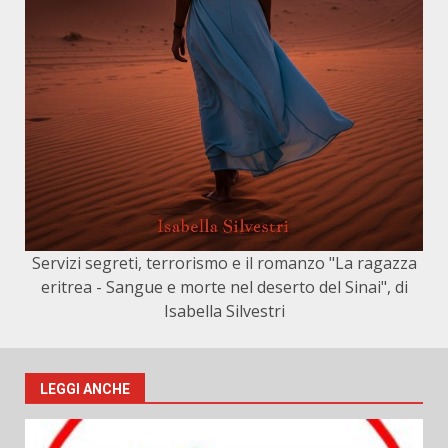
Servizi segreti, terrorismo e il romanzo "La ragazza
eritrea - Sangue e morte nel deserto del Sinai", di
Isabella Silvestri
LEGGI ANCHE