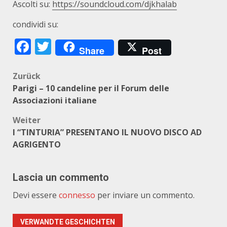
Ascolti su:
https://soundcloud.com/djkhalab
condividi su:
Facebook
Twitter
Share
Post
Beitragsnavigation
Zurück
Parigi – 10 candeline per il Forum delle
Associazioni italiane
Weiter
I “TINTURIA” PRESENTANO IL NUOVO DISCO AD
AGRIGENTO
Lascia un commento
Devi essere
connesso
per inviare un commento.
VERWANDTE GESCHICHTEN