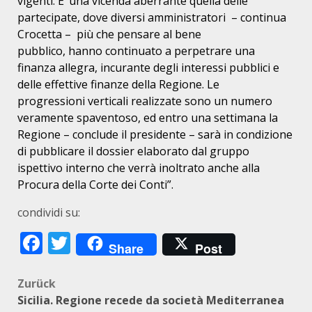
vigenti. E’ una vicenda aberrante quella delle
partecipate, dove
diversi amministratori – continua
Crocetta – più che pensare al bene
pubblico, hanno continuato a perpetrare una
finanza allegra, incurante degli
interessi pubblici e
delle effettive finanze della Regione. Le
progressioni
verticali realizzate sono un numero
veramente spaventoso, ed entro una
settimana la
Regione – conclude il presidente – sarà in condizione
di
pubblicare il dossier elaborato dal gruppo
ispettivo interno che verrà
inoltrato anche alla
Procura della Corte dei Conti”.
condividi su:
Facebook
Twitter
Share
Post
Beitragsnavigation
Zurück
Sicilia. Regione recede da società Mediterranea