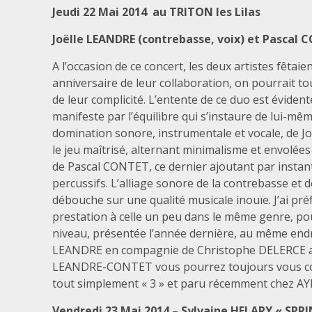
Jeudi 22 Mai 2014 au TRITON les Lilas
Joëlle LEANDRE (contrebasse, voix) et Pascal
A l’occasion de ce concert, les deux artistes fêtaien
anniversaire de leur collaboration, on pourrait to
de leur complicité. L’entente de ce duo est évidente
manifeste par l’équilibre qui s’instaure de lui-mêm
domination sonore, instrumentale et vocale, de J
le jeu maîtrisé, alternant minimalisme et envolées
de Pascal CONTET, ce dernier ajoutant par instant
percussifs. L’alliage sonore de la contrebasse et 
débouche sur une qualité musicale inouïe. J’ai pré
prestation à celle un peu dans le même genre, po
niveau, présentée l’année dernière, au même endro
LEANDRE en compagnie de Christophe DELERCE au 
LEANDRE-CONTET vous pourrez toujours vous cons
tout simplement « 3 » et paru récemment chez AY
Vendredi 23 Mai 2014 – Sylvaine HELARY « SPRI