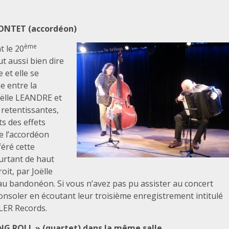
 CONTET (accordéon)
ème
t le 20
ut aussi bien dire
 et elle se
e entre la
oëlle LEANDRE et
 retentissantes,
s des effets
de l’accordéon
féré cette
urtant de haut
it, par Joëlle
bandonéon. Si vous n’avez pas pu assister au concert
oler en écoutant leur troisième enregistrement intitulé
LER Records.
NG ROLL » (quartet) dans la même salle.