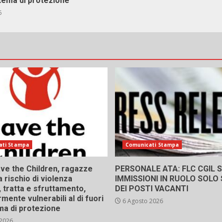
stema di protezione
6
ati Stampa
Comunicati Stampa
ve the Children, ragazze
PERSONALE ATA: FLC CGIL SI
a rischio di violenza
IMMISSIONI IN RUOLO SOLO
 tratta e sfruttamento,
DEI POSTI VACANTI
rmente vulnerabili al di fuori
6 Agosto 2026
ma di protezione
 2026