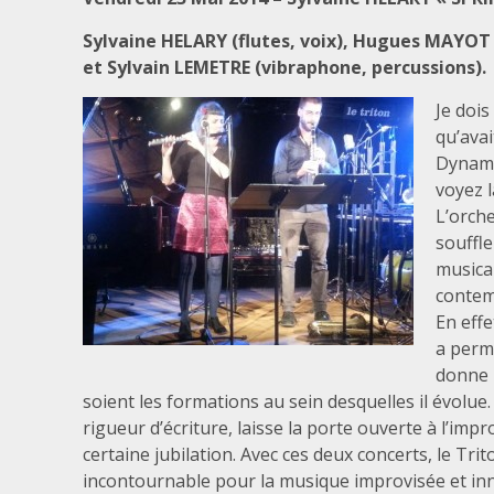
Sylvaine HELARY (flutes, voix), Hugues MAYOT
et Sylvain LEMETRE (vibraphone, percussions).
Je dois
qu’avai
Dynamo
voyez l
L’orche
souffle
musica
contem
En effe
a perm
donne h
soient les formations au sein desquelles il évolue
rigueur d’écriture, laisse la porte ouverte à l’impr
certaine jubilation. Avec ces deux concerts, le Trit
incontournable pour la musique improvisée et in