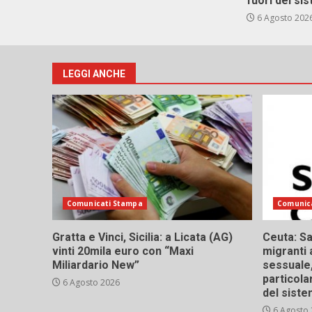
fuori del si
6 Agosto 202
LEGGI ANCHE
Comunicati Stampa
Comunic
Gratta e Vinci, Sicilia: a Licata (AG)
Ceuta: Sa
vinti 20mila euro con “Maxi
migranti 
Miliardario New”
sessuale,
particola
6 Agosto 2026
del siste
6 Agosto