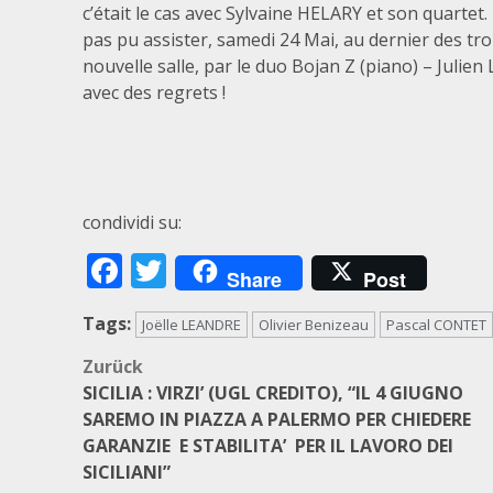
c’était le cas avec Sylvaine HELARY et son quartet.
pas pu assister, samedi 24 Mai, au dernier des tro
nouvelle salle, par le duo Bojan Z (piano) – Juli
avec des regrets !
condividi su:
Facebook
Twitter
Share
Post
Tags:
Joëlle LEANDRE
Olivier Benizeau
Pascal CONTET
Beitragsnavigation
Zurück
SICILIA : VIRZI’ (UGL CREDITO), “IL 4 GIUGNO
SAREMO IN PIAZZA A PALERMO PER CHIEDERE
GARANZIE E STABILITA’ PER IL LAVORO DEI
SICILIANI”