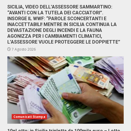
SICILIA, VIDEO DELL’ASSESSORE SAMMARTINO:
“AVANTI CON LA TUTELA DEI CACCIATORI”.
INSORGE IL WWF: “PAROLE SCONCERTANTI E
INACCETTABILI! MENTRE IN SICILIA CONTINUA LA
DEVASTAZIONE DEGLI INCENDI E LA FAUNA
AGONIZZA PER I CAMBIAMENTI CLIMATICI,
L’ASSESSORE VUOLE PROTEGGERE LE DOPPIETTE”
7 Agosto 2026
Comunicati Stampa
10eLotto: in Sicilia tripletta da 100mila euro – Lotto,