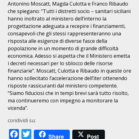
Antonino Moscatt, Magda Culotta e Franco Ribaudo
che
spiegano: “Tutti i distretti socio – sanitari siciliani
hanno inoltrato
al ministero dell’interno la
progettazione adeguata a recepire i
finanziamenti,
consapevoli che gli stessi rappresenteranno una
risposta
alle esigenze di diverse fasce della
popolazione in un momento di grande
difficoltà
economica. Adesso si aspetta che il Ministero emetta
i
decreti necessari per lo sblocco delle risorse
finanziarie”. Moscatt,
Culotta e Ribaudo in queste ore
hanno sollecitato l’accelerazione
dell’iter ottenendo
risposte rassicuranti dal ministero competente.
“Siamo fiduciosi che in tempi brevi sarà tutto risolto,
ma continueremo
con impegno a monitorare la
vicenda”.
condividi su:
Facebook
Twitter
Share
Post