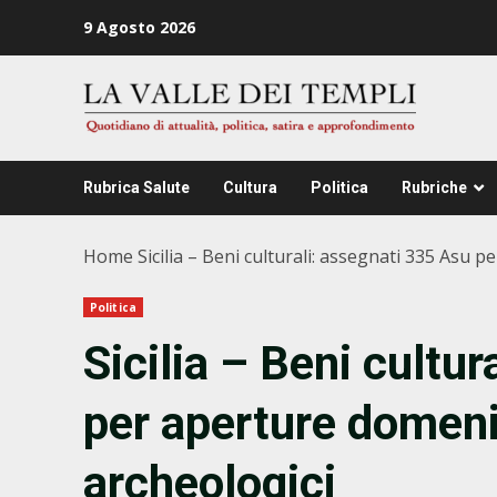
Zum
9 Agosto 2026
Inhalt
springen
Rubrica Salute
Cultura
Politica
Rubriche
Home
Sicilia – Beni culturali: assegnati 335 Asu p
Politica
Sicilia – Beni cultu
per aperture domenic
archeologici