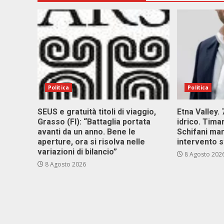
Politica
Politica
SEUS e gratuità titoli di viaggio,
Etna Valley.
Grasso (FI): “Battaglia portata
idrico. Tim
avanti da un anno. Bene le
Schifani ma
aperture, ora si risolva nelle
intervento s
variazioni di bilancio”
8 Agosto 202
8 Agosto 2026