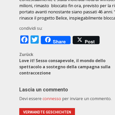
milioni, rimasto bloccato fin ora, previsto per la
r
portato avanti
nonostante siano passati 46 anni. 
rinasce il progetto Belice, inspiegabilmente bloc
condividi su:
Facebook
Twitter
Share
Post
Beitragsnavigation
Zurück
Love it! Sesso consapevole, il mondo dello
spettacolo a sostegno della campagna sulla
contraccezione
Lascia un commento
Devi essere
connesso
per inviare un commento.
VERWANDTE GESCHICHTEN