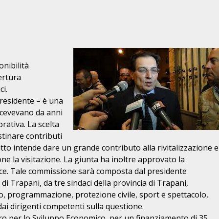
onibilità
ertura
ci.
presidente – è una
 ricevevano da anni
ativa. La scelta
stinare contributi
utto intende dare un grande contributo alla
rivitalizzazione e
one la
visitazione. La giunta ha inoltre approvato la
lice. Tale commissione sarà composta dal presidente
di Trapani, da tre sindaci della
provincia di Trapani,
mo,
programmazione, protezione civile, sport e spettacolo,
dai dirigenti competenti sulla questione.
ero per lo Sviluppo Economico,
per un finanziamento di 35