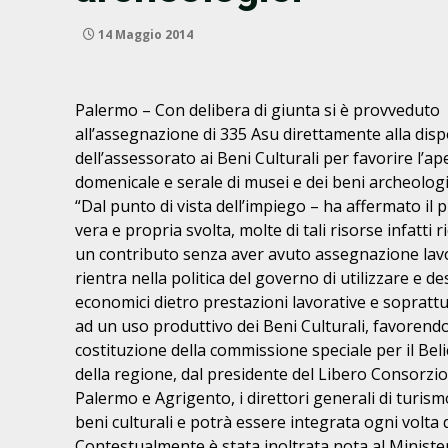
14 Maggio 2014
Palermo – Con delibera di giunta si è provveduto
all’assegnazione
di 335 Asu direttamente alla disp
dell’assessorato ai Beni Culturali
per favorire l’ap
domenicale e serale di musei e dei beni archeologi
“Dal punto di vista dell’impiego – ha affermato il 
vera e
propria svolta, molte di tali risorse infatti
un contributo
senza aver avuto assegnazione lavor
rientra nella politica del
governo di utilizzare e de
economici dietro prestazioni
lavorative e sopratt
ad un uso produttivo dei Beni Culturali, favorend
costituzione della commissione
speciale per il Be
della
regione, dal presidente del Libero Consorzio 
Palermo e Agrigento, i direttori generali di turis
beni culturali e potrà
essere integrata ogni volta 
Contestualmente è stata inoltrata nota al Minist