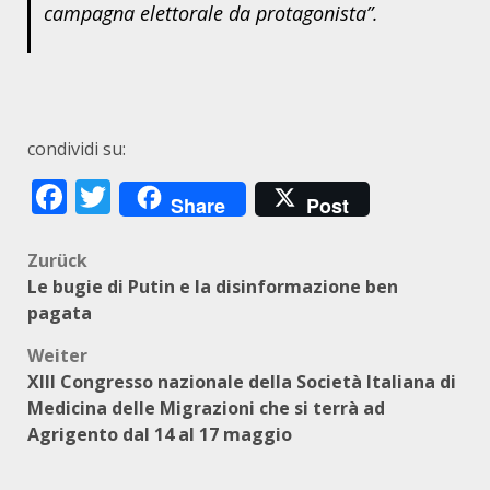
campagna elettorale da protagonista”.
condividi su:
Facebook
Twitter
Share
Post
Beitragsnavigation
Zurück
Le bugie di Putin e la disinformazione ben
pagata
Weiter
XIII Congresso nazionale della Società Italiana di
Medicina delle Migrazioni che si terrà ad
Agrigento dal 14 al 17 maggio