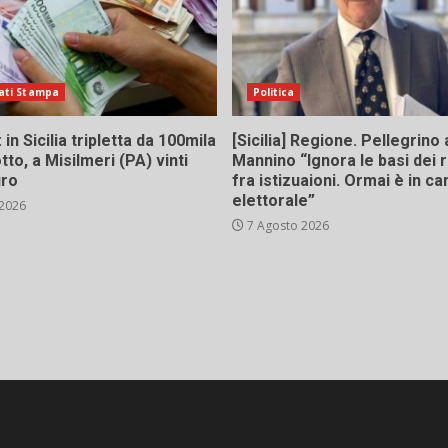
ati Stampa
Politica
in Sicilia tripletta da 100mila
[Sicilia] Regione. Pellegrino 
tto, a Misilmeri (PA) vinti
Mannino “Ignora le basi dei 
uro
fra istizuaioni. Ormai è in 
elettorale”
 2026
7 Agosto 2026