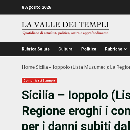
Zum
8 Agosto 2026
Inhalt
springen
Rubrica Salute
Cultura
Politica
Rubriche
Home
Sicilia – Ioppolo (Lista Musumeci): La Regione
Comunicati Stampa
Sicilia – Ioppolo (L
Regione eroghi i cont
per i danni subiti da