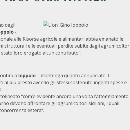
o degli
oppolo
-.
nale alle Risorse agricole e alimentari abbia emanato le
i strutturali e le eventuali perdite subite dagli agrumicoltor
è stato loro erogato alcun contributo”:
 continua
Ioppolo
– mantenga quanto annunciato. I
i al più presto avendo gli stessi sostenuto ingenti spese e
o.
tolineato “com’è evidente ancora una volta l’atteggiamento
rno devono affrontare gli agrumicoltori siciliani, i quali
 concorrenza estera”.