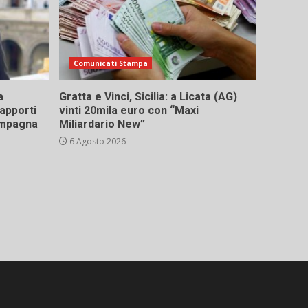
Comunicati Stampa
a
Gratta e Vinci, Sicilia: a Licata (AG)
rapporti
vinti 20mila euro con “Maxi
campagna
Miliardario New”
6 Agosto 2026