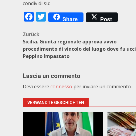
condividi su:
Facebook
Twitter
Share
Post
Beitragsnavigation
Zurück
Sicilia. Giunta regionale approva avvio
procedimento di vincolo del luogo dove fu ucc
Peppino Impastato
Lascia un commento
Devi essere
connesso
per inviare un commento.
VERWANDTE GESCHICHTEN