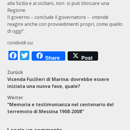
alla Sicilia e ai siciliani, non si può bloccare una
Regione.
Il governo – conclude il governatore – intende
reagire anche con provvedimenti propri, come quello
di oggi”.
condividi su:
Facebook
Twitter
Share
Post
Beitragsnavigation
Zurück
Vicenda Fucilieri di Marina: dovrebbe essere
iniziata una nuova fase, quale?
Weiter
“Memoria e testimonianza nel centenario del
terremoto di Messina 1908-2008”