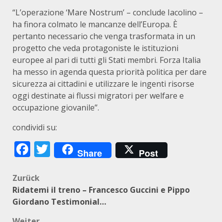
“L’operazione ‘Mare Nostrum’ – conclude Iacolino –
ha finora colmato le mancanze dell’Europa. È
pertanto necessario che venga trasformata in un
progetto che veda protagoniste le istituzioni
europee al pari di tutti gli Stati membri. Forza Italia
ha messo in agenda questa priorità politica per dare
sicurezza ai cittadini e utilizzare le ingenti risorse
oggi destinate ai flussi migratori per welfare e
occupazione giovanile”.
condividi su:
Facebook
Twitter
Share
Post
Beitragsnavigation
Zurück
Ridatemi il treno – Francesco Guccini e Pippo
Giordano Testimonial…
Weiter