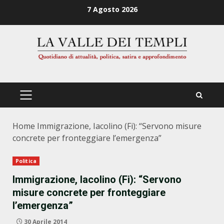
Zum
7 Agosto 2026
Inhalt
springen
PRIMÄRES
MENÜ
Home
Immigrazione, Iacolino (Fi): “Servono misure
concrete per fronteggiare l’emergenza”
Politica
Immigrazione, Iacolino (Fi): “Servono
misure concrete per fronteggiare
l’emergenza”
30 Aprile 2014