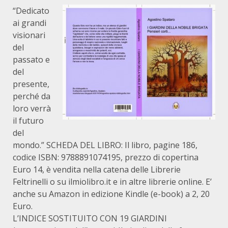
“Dedicato
ai grandi
visionari
del
passato e
del
presente,
perché da
loro verrà
il futuro
del
mondo.” SCHEDA DEL LIBRO: Il libro, pagine 186,
codice ISBN: 9788891074195, prezzo di copertina
Euro 14, è vendita nella catena delle Librerie
Feltrinelli o su ilmiolibro.it e in altre librerie online. E’
anche su Amazon in edizione Kindle (e-book) a 2, 20
Euro.
L’INDICE SOSTITUITO CON 19 GIARDINI (presentazione dell’autore) Il giardino delle fontane zampillanti Messico e…Lila; Il padrone dell’orizzonte; Bella di notte; Alla Quisquina, nelle terre del socialismo spontaneo; II La casbah: memoria e intelligenza della città araba; Vasary Tamas, il mistico della musica ungherese; Una notte damascena; Alessandria; Palermo di Buenos Aires; Nel magico paese di Magan; Il potere idrico: la meraviglia di Iguazù. Il giardino della sapienza a… buon mercato Resurrezione: una promessa o una minaccia?; Schiavi; Comunismo; Oriente e Occidente; Popolo e forze dell’ordine; Immortalità?; La sede dell’anima; Viaggiare, un diritto umano; Della tolleranza; Quando un ateo favorisce la costruzione di una moschea; I doveri della (nuova) sinistra; Urge una nuova idea di salvezza; Negli spazi anonimi della civiltà; Riflessioni sopra un tappeto afghano; Quella volta Federico a Gerusalemme. Il giardino delle visioni notturne I Lestrigoni sono fra noi; La profezia; Il potere dello zero; Sicilia: suolo e sottosuolo; La torre di Auckland; L’uccello di Andreotti; Chi fu veramente Giuda Isca-riota?; La quarta Roma; La Bibliotheque Mazarin; L’assassinio di Aldo Moro; I figli dei Templari?; La bella morte; Vaghiamo bendati; Amico degli amici. Il giardino dei frutti amari La chiave dell’acqua; L’equità della pistola; Inclusione o esclusione: questo è il problema!; Una questione fonetica; L’industria del reato; Azienda – Italia; Domandare o spiare?; Mondo arabo: suolo e sottosuolo; In Cina, quando ancora il sole illuminava il giorno; Gerusalemme: fra santità e conflitto; Il pozzo di Sofia. Il giardino delle nequizie Sterilizzare i piccioni e gli…indiani; Il capolavoro dei ricchi; Il sogno dei tiranni; La circoncisione femminile; L’illusione del governo apolitico; Repubbliche ereditarie; Il Papa polacco; Grecia, l’alternanza fra due… famiglie; Lo strano crollo dell’Unione sovietica; Il potere delle sette; Ricchi e cretini; La dittatura degli investimenti; Petrolio e dittatura; I delitti dei medici; L’economia del terrore; Usa, le guerre non vinte. Il giardino delle armonie terrestri Erice cilena; Ellade! Ellade!; Malta ovvero la Sicilia senza la mafia; Prevedibile; Ancora buone notizie dall’America del Sud; Rio Paranà; La Croce del Sud; Elogio del gelso rosso di Siculiana; La pecora nera; La residenza sulla Terra; Sulla tomba di Neruda; Mercedes Sosa; La dolce canzone dell’acqua; Ombra infedele. Il giardino delle foglie appassite La danza de la Muerte; Dalla cucina alla latrina; Fatiscente eternità; Gorbaciov o del corpo del reato; Il mio paese-voliera; Agrigento: da metropoli a necropoli; Il dono dell’ambiguità; Il cimitero dei miti; Legofagi o mangiatori di leggi; La Sicilia dei “Vicerè”; Il Nobel ai “cartoneros” di Buenos Aires; L’eterna incompiuta: il tempio di Zeus Olimpico. Il giardino dei tormentati affetti Amore per i cani e crudeltà verso gli umani; Matrimonio e funerale; La porta dell’amore; I siciliani, secondo Pirandello; Platone: vita beata dei sicelioti: Al funerale di Amalia; La discesa verso il Nord; Un Papa argentino per recuperare “l’anomalia” sudamericana?. Il giardino delle apparenze I morti volanti; La pseudo- democrazia dell’alternanza; Miseria nascosta; Il pozzo Dominici; Chant- Clair; Gli “amici della Noce”; Il dramma dell’errore non trovato; La sacralità delle mammelle; Maccalube: la morte del mito; Il lamento degli assenti. Il giardino delle eroiche virtù L’urlo dei tamburi a Buenos Aires; La morte del Che; Ironia sotto la forca; Moro e Berlinguer; Fabbricanti di martiri; Para Alexandros; Il terzo palco, ai funerali di Pio. Il giardino dei supplizi Il supplizio dell’omertà; Possesso maniacale; Uccelli suicidi; Le frontiere dell’intelligenza; Lo “sbadiglio” di Munch sul treno per Bergen; Il pedofilo in nero; L’invenzione del terrorismo; La matanza dei mapuches; Le guerre dei codardi; Domenicani che giocano a carte; Kamikaze e shahid; Concerto per l’inquisitore; Meno Stato, meno diritti. Il giardino dei fiori di cactus Idiozia rivoluzionaria; Volontà e intelligenza; Bienvenidos, nel primer mundo; Carrierismo; Oligarchie illuminate; Gli immigrati; La profezia di Sciascia; Comunismo e consumismo; Pericolo turco; Sicilia, perché non vogliamo essere una nazione; Antisemitismo o antiebraismo?; La cerimonia segreta della solitudine; Lotta fra classi sociali o fra classi…d’età?; Il separatismo egoista; Sicilia, un regime a sovranità limitata; La Tav e la Sicilia; Perché ci chiamiamo siciliani?; Il dramma degli affetti. Il giardino degli oblii Morte sotto la luna; Delirio urbano; Il cimitero dei pensieri perduti; A nord dell’indifferenza; Garibaldi marciò su Roma o verso i Balcani? Mareb e i suoi due giardini; Ci hanno rubato il canto e le canzoni…; “Egli non fu”; Quella targa sulla parete della casa di fronte…; Il Genio di Palermo; Il paradiso degli “assassini”; Leonardo Sciascia deputato radicale; Il ritorno dell’assente; L’origine incestuosa dell’umanità; “El Teniente”: la verità non è per sempre. Il giardino delle pietre cadute Che tristezza la vita senza Marx; Ecatombe delle lingue; Bronzo sprecato; Tedeschi; La città fantasma; Sicilia militarizzata; Partito o movimento?; Se la destra governa mediante la sinistra; La spina e la presa; Le madri del Sud; L’opposizione stanca; La pazzia (in) esistente; Il sole malato; Il crollo del muro; Mezzogiorno, fuori del mondo; Pavarotti; Vecchia Europa?; Eurorussia: unire Europa e Russia. Il giardino della seducente follia Allo zoo degli umani; Poesia e follia; Il piacere del plagio; Rendez-vous fra un milione di anni; Insaccare il vento; La follia ci salverà; Il suicidio del poeta; Il re della sintesi fonetica; Ladri di mani; La seducente bellezza dell’ira di Dio; Dedalo a S.Angelo Muxaro. Il giardino delle dolci amenità Un futuro dietro di se; Una donna per marito; Il barbiere di Ganzirri; Fado; I monumenti di Uppsala; Il cielo all’ingiù; Il buon servo; Culto astrale; Dio mal sopporta i suoi emuli; Errore cromatico; Un mondo popolato di galline; La vela nera; Bellezza o ricchezza? Il paraninfo; Il cugino americano; Fuori la mafia dal …vocabolario; Un mondo senza uccelli?; L’albero della cuccagna (la “ntinna”); Impudicizia senile; Prova di morte; Una regione a statuto speciale a… Gerusalemme: Il giardino delle vacue beltà Jet-set internazionale; La dieta ingrassante; I norvegesi nella UE; Il cinismo dei potenti; Cultura eurocentrica; Coiffeur pour femmes; Il Golem del potere; Amarissima; Scirocco; Blaha Luisa; Occidente; Il lato oscuro della Sicilia; Magnificenza e dittatura; Patria: di tutti o di chi?. Il giardino dei bonsai L’increato; Ossimoro siculo; L’arte nelle colonie; Nelle alte regioni del sogno; Saddam alla guerra contro i “curti”; L’eredità di don Tanu Basile; Il delegato egiziano; Il caro piscio; Un’acca; Il piacere; La memoria del “fetu” (puzzo); Il gatto con l’occhio di vetro; La fotografia; Berlusconi: l’anti-Lega; Dietro il trono; Sciocchi; Argentina; Visit – Ancona; Un piede dentro il Pentagono. Il giardino delle acque pendenti L’ingravidamento fluviale di Nicole Kidman; Abbattere il tiranno e la tirannia; “Il re degli uomini”; La patria; Il gira foglio; Cardones patriottici; Complottisti; Comunismo con l’uniforme; Acqua giogia; Sesquipedale; Dalla parte dei carnefici; C’è chi sale e c’è chi scende, a Canicattì; Le ceneri del padre; Il peso del deputato; Cina, lo strozzino intelligente; L’umanità del Partito; Il genitivo siculo; USA: un nome improprio; Terzo sesso?; Il dolce…dopo; Immigrazione: società laica o mosaico di comunità? 1 “IL GIARDINO DELLE PIETRE CADUTE” Che tristezza la vita senza Marx ! Mi domando, vi domando: come mai quell’ebreo ateo e barbuto ci ha stregato, per 150 anni, facendoci sognare un mondo nuovo che pareva a portata di mano? Miliardi di uomini e donne vi hanno creduto e per esso combattuto. Tantissimi sono morti trucidati evocando il suo nome: comunismo. Prima di Marx, solo il Cristo ci dicono i vangeli era riuscito a infondere, a promettere ai suoi seguaci (a quel tempo non molti) un’idea di salvezza ultraterrena. Marx, invece, ha spostato l’appuntamento sulla Terra. Per oltre 150 anni, abbiamo camminato uniti, proletari e intellettuali, la forza del lavoro e l’intelligenza del mondo. Tutti uguali, tutti più forti. L’utopia divenne futuro possibile. Mi domando e vi domando: siamo stati tutti visionari, folli? E per così lungo tempo? No, la follia non può durare un tempo così lungo. Perché mai, allora? Che tristezza, compagni, la vita senza Marx… Ecatombe delle lingue Il trionfo mondiale della lingua inglese provocherà un’ecatombe delle altre lingue. Avremo un paio di lingue imperiali e, forse, alcuni dialetti. Come per i defunti, si spererà nella resurrezione delle lingue. La nuova Babele? (1998) Vertice senza base non si regge In Nuova Zelanda, i bianchi (in prevalenza anglosassoni) appaiono come una razza cristallizzata, anemica raccolta in un club esclusivo saldamente insediato al vertice di una società composta, in maggioranza, di maori e di “musi gialli” come qui chiamano gli immigrati cinesi e indocinesi. Un vertice senza base propria è destinato a crollare. Prima o poi. Solitudini ben ordinate Dalla stazione guardo le case, in alto. Non vedo un paese ma un agglomerato di solitudini ben ordinate. (1988) Bronzo sprecato Molti ne dicono un gran bene delle mastodontiche sculture di Henry Moore disseminate nel grande parco del Museo di arte moderna “Louisiana” di Copenaghen. A me sembra bronzo sprecato! (1999) Tedeschi Sono sempre più curioso di capire in che cosa consista la felicità per i tedeschi. A parte la birra, naturalmente. (Berlino, marzo 1999) Complicità Quando un cittadino o un popolo non hanno fiducia nello Stato sono pronti a divenire complici dei malfattori. Civiltà La civiltà degli altri ci terrorizza poiché, sconoscendola, la percepiamo come minaccia. Perciò, vorremmo che la “nostra” più rasserenante civiltà domini sulle altre. (1996) Fuochi vacui Pensieri ardenti, presto spenti. Le s