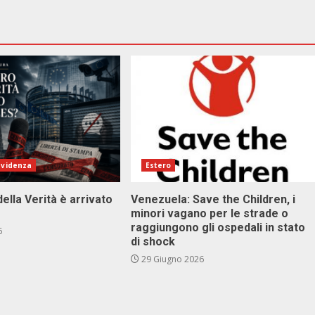
evidenza
Estero
della Verità è arrivato
Venezuela: Save the Children, i
minori vagano per le strade o
raggiungono gli ospedali in stato
6
di shock
29 Giugno 2026