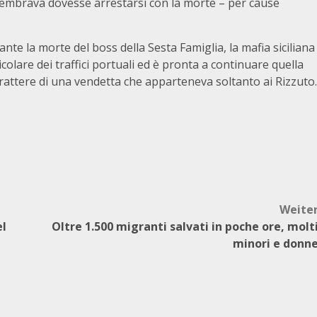
sembrava dovesse arrestarsi con la morte – per cause
e la morte del boss della Sesta Famiglia, la mafia siciliana
colare dei traffici portuali ed è pronta a continuare quella
arattere di una vendetta che apparteneva soltanto ai Rizzuto.
Weite
el
Oltre 1.500 migranti salvati in poche ore, molt
minori e donn