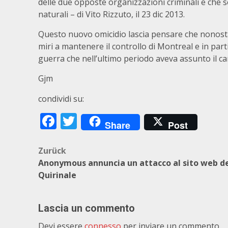
delle due opposte organizzazioni criminali e che 
naturali – di Vito Rizzuto, il 23 dic 2013.
Questo nuovo omicidio lascia pensare che nonostant
miri a mantenere il controllo di Montreal e in parti
guerra che nell’ultimo periodo aveva assunto il c
Gjm
condividi su:
Facebook
Twitter
Share
Post
Beitragsnavigation
Zurück
Anonymous annuncia un attacco al sito web d
Quirinale
Lascia un commento
Devi essere
connesso
per inviare un commento.