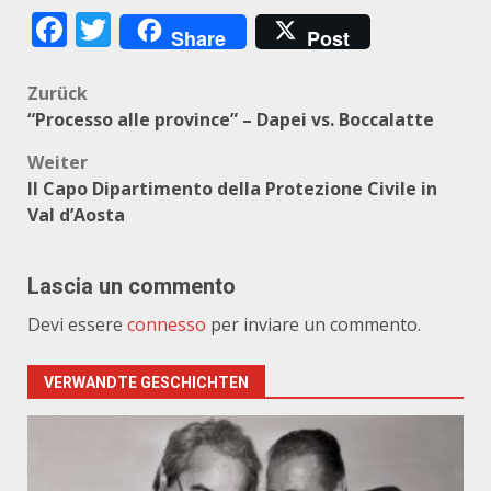
Facebook
Twitter
Share
Post
Beitragsnavigation
Zurück
“Processo alle province” – Dapei vs. Boccalatte
Weiter
Il Capo Dipartimento della Protezione Civile in
Val d’Aosta
Lascia un commento
Devi essere
connesso
per inviare un commento.
VERWANDTE GESCHICHTEN