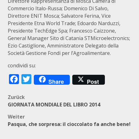
Direttore Rappresentanza di Mosca Camera di
Commercio Italo-Russa; Domenico Di Salvo,
Direttore ENIT Mosca; Salvatore Ferina, Vice
Presidente Etna World Trade; Edoardo Narduzzi,
Presidente TechEdge Spa; Francesco Caizzone,
General Manager Sito di Catania STMicroelectronics;
Ezio Castiglione, Amministratore Delegato della
Società Gestione Fondi per l’Agroalimentare.
condividi su:
Facebook
Twitter
Share
Post
Beitragsnavigation
Zurück
GIORNATA MONDIALE DEL LIBRO 2014
Weiter
Pasqua, che sorpresa: il cioccolato fa anche bene!