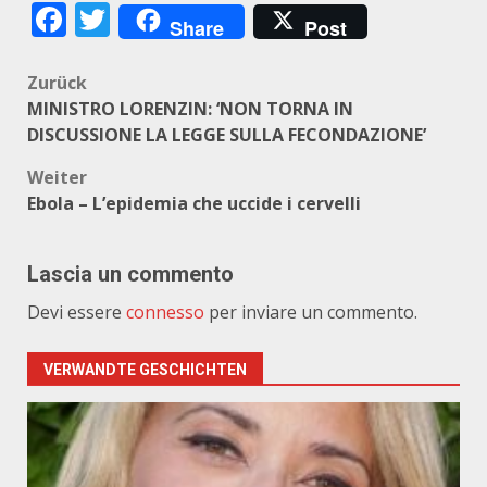
Facebook
Twitter
Share
Post
Beitragsnavigation
Zurück
MINISTRO LORENZIN: ‘NON TORNA IN
DISCUSSIONE LA LEGGE SULLA FECONDAZIONE’
Weiter
Ebola – L’epidemia che uccide i cervelli
Lascia un commento
Devi essere
connesso
per inviare un commento.
VERWANDTE GESCHICHTEN